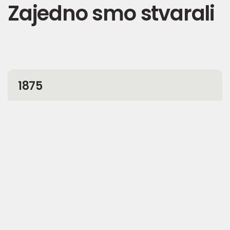
Zajedno smo stvarali
1875
Viktor Gale, vlasnik mlinova za žito, počeo je da
melje različito obojene minerale, tzv. zemaljske
boje.
Obdobje do 1945
Godine 1919. naziv kompanije JUB prvi put je
počeo da se koristi i zadržao se do danas.