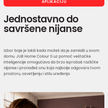
APLIKACIJU
Jednostavno do
savršene nijanse
Izbor boje je lakši kada možeš da je zamisliš u svom
domu. JUB Home Colour ti uz pomoć veštačke
inteligencije omogućava da brzo isprobaš različite
nijanse i pronađeš onu koja najbolje odgovara tvom
prostoru, osvetljenju i stilu uređenja.