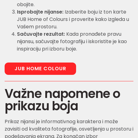
obojite.
Isprobajte nijanse:
Izaberite boju iz ton karte
JUB Home of Colours i proverite kako izgleda u
Vašem prostoru.
Sačuvajte rezultat:
Kada pronađete pravu
nijansu, sačuvajte fotografiju i iskoristite je kao
inspiraciju pri izboru boje.
JUB HOME COLOUR
Važne napomene o
prikazu boja
Prikaz nijansi je informativnog karaktera i može
zavisiti od kvaliteta fotografije, osvetljenja u prostoru i
podešavanja ekrana. Za konačan izbor