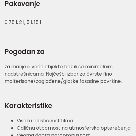
Pakovanje
0.75 l, 2 l, 5 l, 15 l
Pogodan za
za manje ili veće objekte bez ili sa minimalnim
nadstrešnicama. Najčešći izbor za čvrste fino
malterisane/zaglađene/glatke fasadne površine.
Karakteristike
Visoka elastičnost filma
Odlična otpornost na atmosferska opterećenja
Veoma dobra paropropusnost