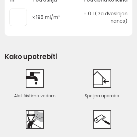
=
0
l ( za dvoslojan
x
195
ml/m²
nanos)
Kako upotrebiti
Alat čistimo vodom
Spoljna uporaba