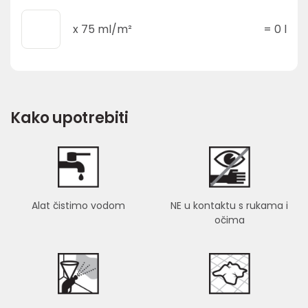
x
75
ml/m²
=
0
l
Kako upotrebiti
Alat čistimo vodom
NE u kontaktu s rukama i
očima