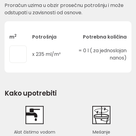
Proračun uzima u obzir prosečnu potrošnju i može
odstupati u zavisnosti od osnove.
2
m
Potrošnja
Potrebna količina
=
0
l ( za jednoslojan
x
235
ml/m²
nanos)
Kako upotrebiti
Alat čistimo vodom
Mešanje