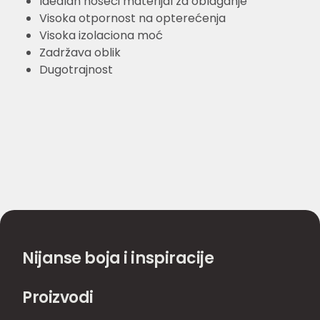
Idealan noseći materijal za oblaganje
Visoka otpornost na opterećenja
Visoka izolaciona moć
Zadržava oblik
Dugotrajnost
Nijanse boja i inspiracije
Proizvodi