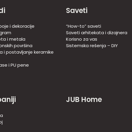
di
Saveti
oje i dekoracije
“How-to” saveti
ogram
Saveti arhitekata i dizajnera
eta i metala
Korisno za vas
onskih površina
Sistemska rešenja – DIY
ja i postavljanje keramike
ase i PU pene
aniji
JUB Home
-a
oj