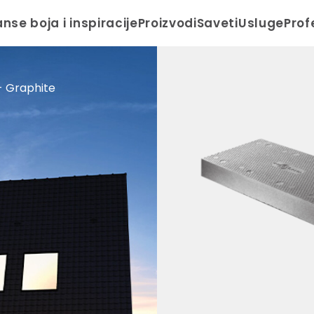
anse boja i inspiracije
Proizvodi
Saveti
Usluge
Prof
- Graphite