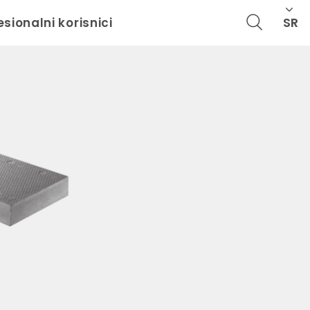
SR
esionalni korisnici