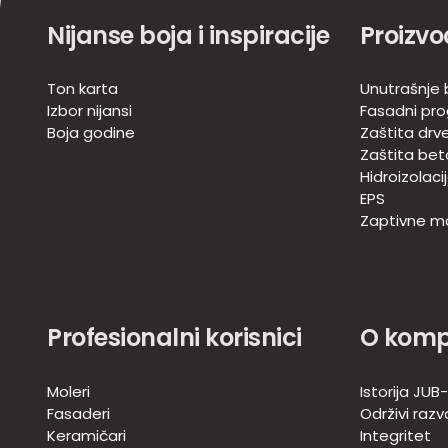
Nijanse boja i inspiracije
Proizvo
Ton karta
Unutrašnje b
Izbor nijansi
Fasadni pr
Boja godine
Zaštita drv
Zaštita bet
Hidroizolaci
EPS
Zaptivne m
Profesionalni korisnici
O komp
Moleri
Istorija JUB
Fasaderi
Održivi razv
Keramičari
Integritet