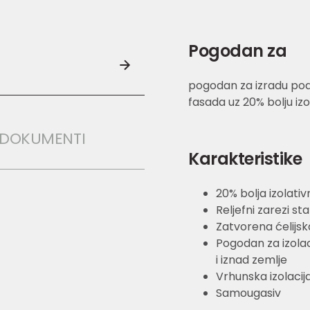
Pogodan za
pogodan za izradu podz
fasada uz 20% bolju izo
I DOKUMENTI
Karakteristike
20% bolja izolativ
Reljefni zarezi s
Zatvorena ćelijsk
Pogodan za izolaci
i iznad zemlje
Vrhunska izolacij
Samougasiv