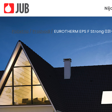
Nij
Početna
/
Proizvodi
/
EUROTHERM EPS F Strong 031