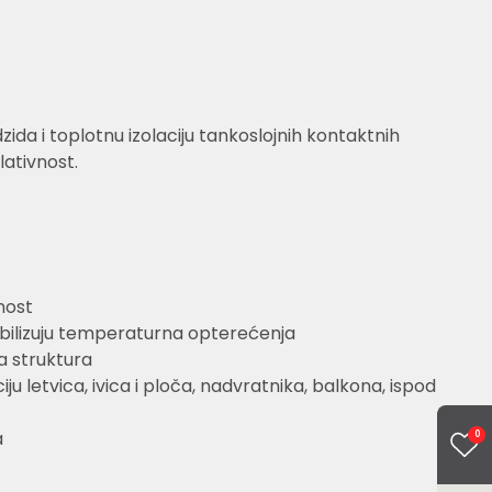
ida i toplotnu izolaciju tankoslojnih kontaktnih
lativnost.
nost
tabilizuju temperaturna opterećenja
a struktura
ju letvica, ivica i ploča, nadvratnika, balkona, ispod
a
0