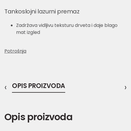
Tankoslojni lazurni premaz
Zadržava vidljivu teksturu drveta i daje blago
mat izgled
Potrošnja
‹
OPIS PROIZVODA
›
Opis proizvoda