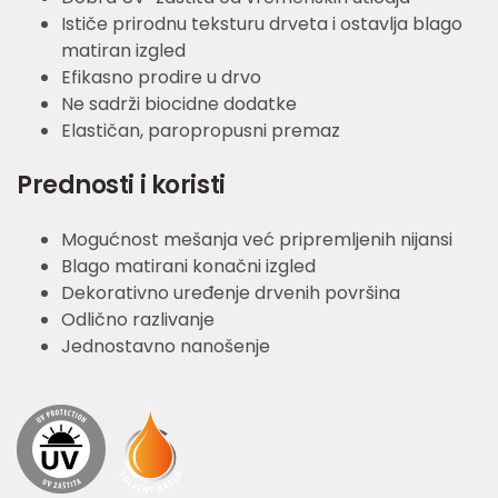
Ističe prirodnu teksturu drveta i ostavlja blago
matiran izgled
Efikasno prodire u drvo
Ne sadrži biocidne dodatke
Elastičan, paropropusni premaz
Prednosti i koristi
Mogućnost mešanja već pripremljenih nijansi
Blago matirani konačni izgled
Dekorativno uređenje drvenih površina
Odlično razlivanje
Jednostavno nanošenje