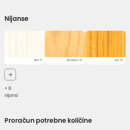
Nijanse
beli 11
bezbojni 12
bor 13
+ 8
nijansi
Proračun potrebne količine