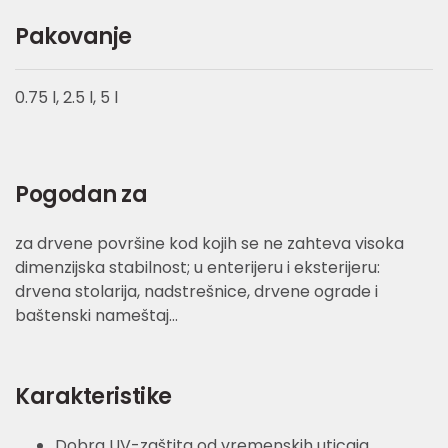
Pakovanje
0.75 l, 2.5 l, 5 l
Pogodan za
za drvene površine kod kojih se ne zahteva visoka
dimenzijska stabilnost; u enterijeru i eksterijeru:
drvena stolarija, nadstrešnice, drvene ograde i
baštenski nameštaj…
Karakteristike
Dobra UV-zaštita od vremenskih uticaja