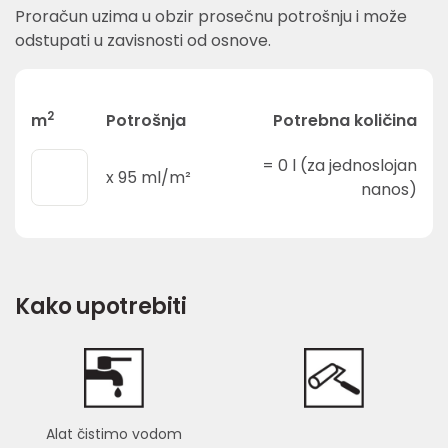
Proračun uzima u obzir prosečnu potrošnju i može
odstupati u zavisnosti od osnove.
2
m
Potrošnja
Potrebna količina
=
0
l (za jednoslojan
x
95
ml/m²
nanos)
Kako upotrebiti
Alat čistimo vodom