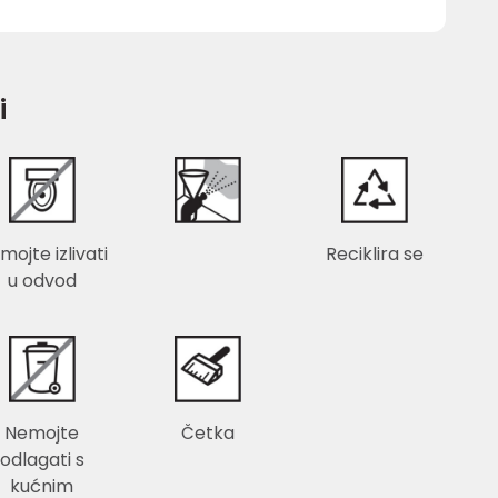
i
mojte izlivati
Reciklira se
u odvod
Nemojte
Četka
odlagati s
kućnim