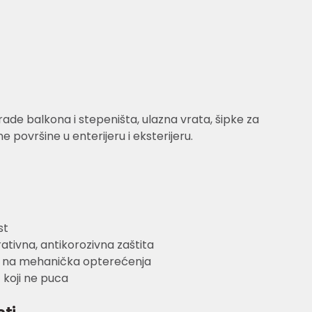
ade balkona i stepeništa, ulazna vrata, šipke za
 površine u enterijeru i eksterijeru.
st
tivna, antikorozivna zaštita
t na mehanička opterećenja
 koji ne puca