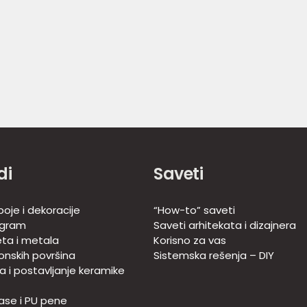
di
Saveti
oje i dekoracije
“How-to” saveti
ogram
Saveti arhitekata i dizajnera
eta i metala
Korisno za vas
onskih površina
Sistemska rešenja – DIY
ja i postavljanje keramike
ase i PU pene