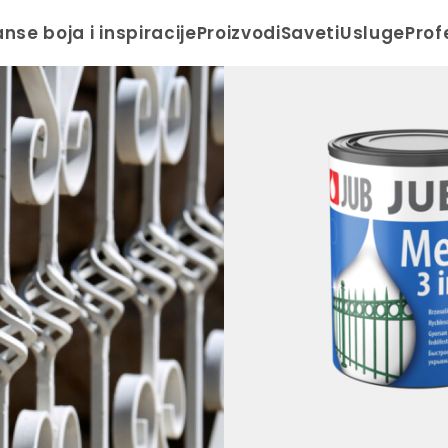
anse boja i inspiracije
Proizvodi
Saveti
Usluge
Prof