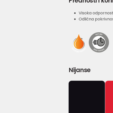
Prednosti i kori
Visoka odpornos
Odlična pokrivno
Nijanse