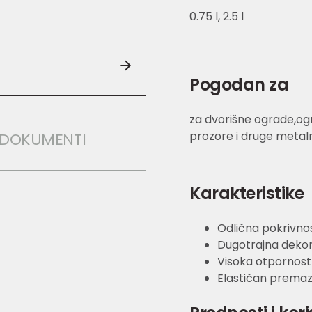
0.75 l, 2.5 l
Pogodan za
za dvorišne ograde,ogr
prozore i druge metalne
I DOKUMENTI
Karakteristike
Odlična pokrivno
Dugotrajna dekora
Visoka otpornos
Elastičan premaz