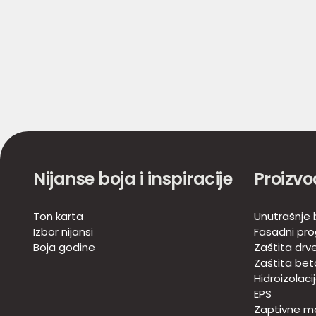
Nijanse boja i inspiracije
Proizvo
Ton karta
Unutrašnje b
Izbor nijansi
Fasadni pr
Boja godine
Zaštita drv
Zaštita bet
Hidroizolaci
EPS
Zaptivne m