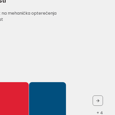
sti
t na mehanička opterećenja
st
+ 4