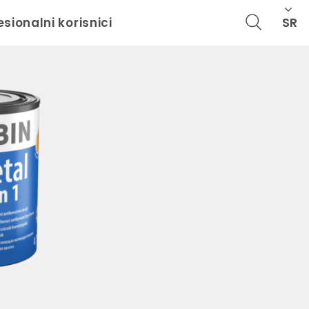
SR
esionalni korisnici