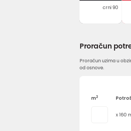
crni 90
Proračun potre
Proračun uzima u obzir
od osnove.
2
m
Potro
x
160
m