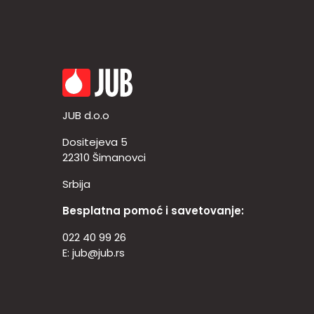
JUB d.o.o
Dositejeva 5
22310 Šimanovci
Srbija
Besplatna pomoć i savetovanje:
022 40 99 26
E:
jub@jub.rs