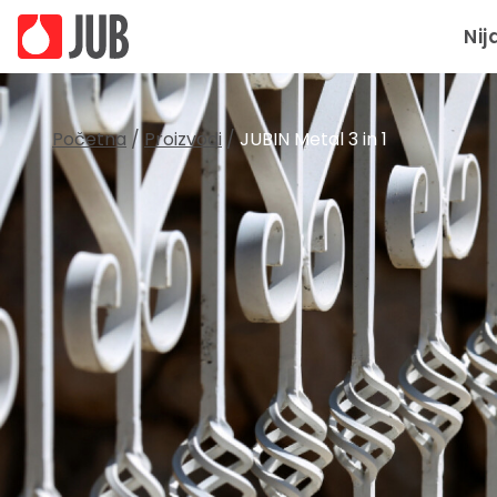
Nij
Početna
/
Proizvodi
/
JUBIN Metal 3 in 1