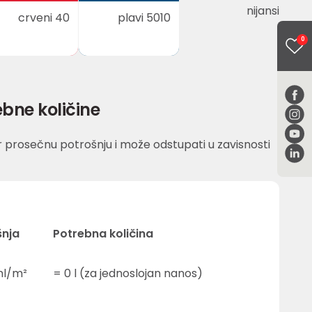
nijansi
crveni 40
plavi 5010
0
bne količine
 prosečnu potrošnju i može odstupati u zavisnosti
šnja
Potrebna količina
l/m²
=
0
l (za jednoslojan nanos)