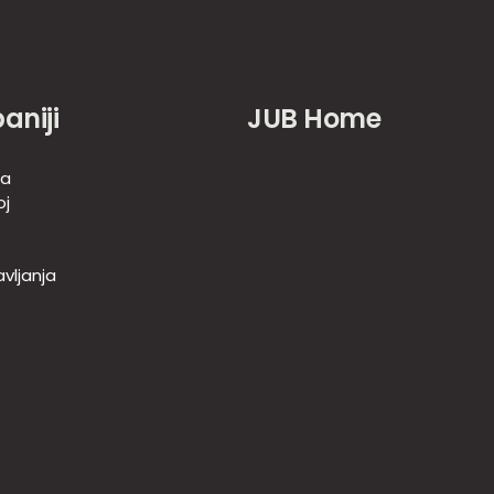
aniji
JUB Home
-a
oj
vljanja