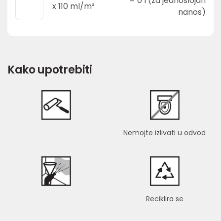
=
0
l (za jednoslojan
x
110
ml/m²
nanos)
Kako upotrebiti
Nemojte izlivati u odvod
Reciklira se