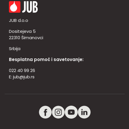
JUB d.o.o
Dositejeva 5
22310 Šimanovci
Srbija
Besplatna pomoć i savetovanje:
022 40 99 26
E:
jub@jub.rs