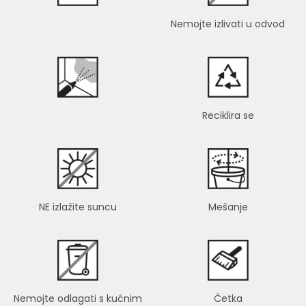
Nemojte izlivati u odvod
Reciklira se
NE izlažite suncu
Mešanje
Nemojte odlagati s kućnim
Četka