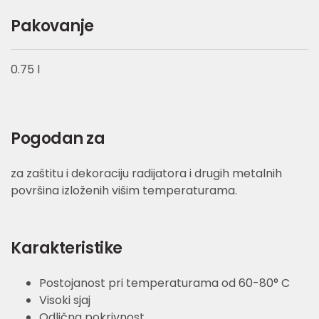
Pakovanje
0.75 l
Pogodan za
za zaštitu i dekoraciju radijatora i drugih metalnih
površina izloženih višim temperaturama.
Karakteristike
Postojanost pri temperaturama od 60-80° C
Visoki sjaj
Odlična pokrivnost