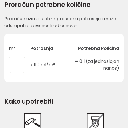
Proračun potrebne količine
Proračun uzima u obzir prosečnu potrošnju i može
odstupati u zavisnosti od osnove.
2
m
Potrošnja
Potrebna količina
=
0
l (za jednoslojan
x
110
ml/m²
nanos)
Kako upotrebiti