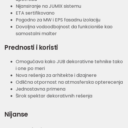
Nijansiranje na JUMIX sistemu
ETA sertifikovano
Pogodno za MW i EPS fasadnu izolaciju
Dovoljna vodoodbojnost da funkcioniše kao
samostalni malter
Prednosti i koristi
Omogućava kako JUB dekorativne tehnike tako
i one po meri
Nova rešenja za arhitekte i dizajnere
Odlična otpornost na atmosferska opterecenja
Jednostavna primena
Širok spektar dekorativnih rešenja
Nijanse