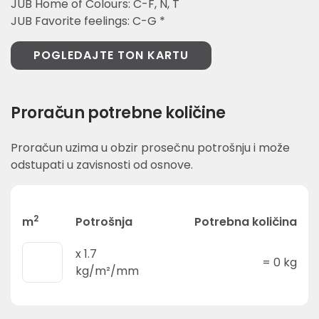
JUB Home of Colours: C-F, N, T
JUB Favorite feelings: C-G *
POGLEDAJTE TON KARTU
Proračun potrebne količine
Proračun uzima u obzir prosečnu potrošnju i može
odstupati u zavisnosti od osnove.
2
m
Potrošnja
Potrebna količina
x
1.7
=
0
kg
kg/m²/mm