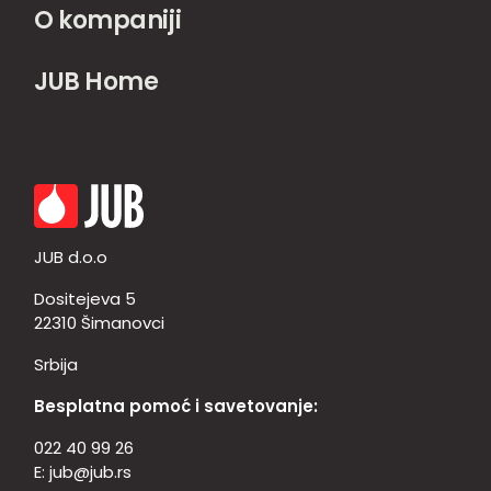
O kompaniji
JUB Home
JUB d.o.o
Dositejeva 5
22310 Šimanovci
Srbija
Besplatna pomoć i savetovanje:
022 40 99 26
E:
jub@jub.rs