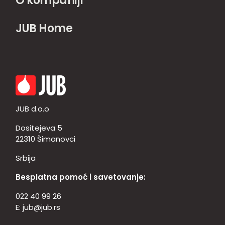
O kompaniji
JUB Home
JUB d.o.o
Dositejeva 5
22310 Šimanovci
Srbija
Besplatna pomoć i savetovanje:
022 40 99 26
E:
jub@jub.rs