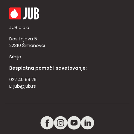
JUB d.o.o
Dositejeva 5
22310 Šimanovci
Srbija
Besplatna pomoć i savetovanje:
022 40 99 26
E:
jub@jub.rs