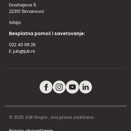
Dositejeva 5
22310 Šimanovci
Srbija
Besplatna pomoć i savetovanje:
022 40 99 26
E:
jub@jub.rs
© 2026 JUB Grupa , sva prava zadržana
Pravno obaveštenje