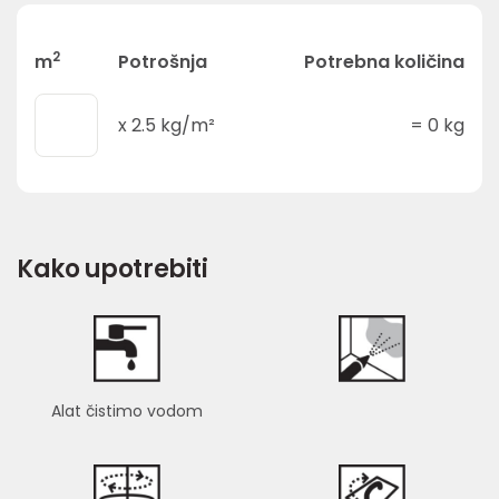
2
m
Potrošnja
Potrebna količina
x
2.5
kg/m²
=
0
kg
Kako upotrebiti
Alat čistimo vodom