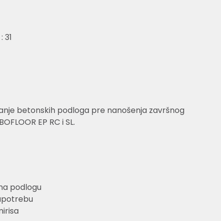
: 31
vanje betonskih podloga pre nanošenja završnog
BOFLOOR EP RC i SL.
 na podlogu
upotrebu
irisa