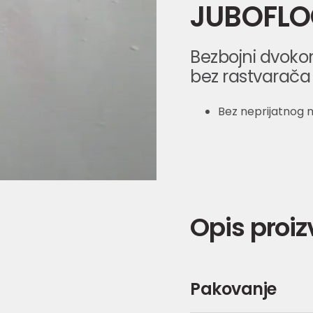
JUBOFLOO
Bezbojni dvoko
bez rastvarača
Bez neprijatnog 
Opis proi
Pakovanje