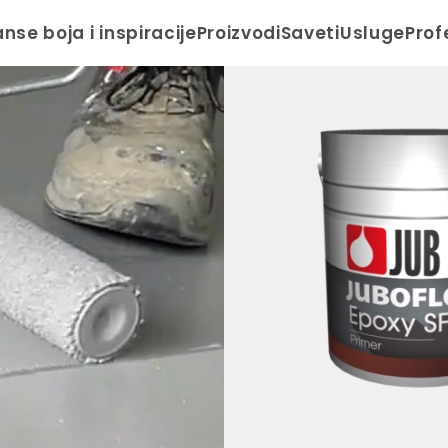
anse boja i inspiracije
Proizvodi
Saveti
Usluge
Prof