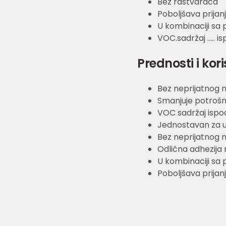
Bez rastvarača
Poboljšava prijan
U kombinaciji sa 
VOC.sadržaj ..... 
Prednosti i kori
Bez neprijatnog m
Smanjuje potrošnj
VOC sadržaj ispo
Jednostavan za 
Bez neprijatnog m
Odlična adhezija
U kombinaciji sa 
Poboljšava prijan