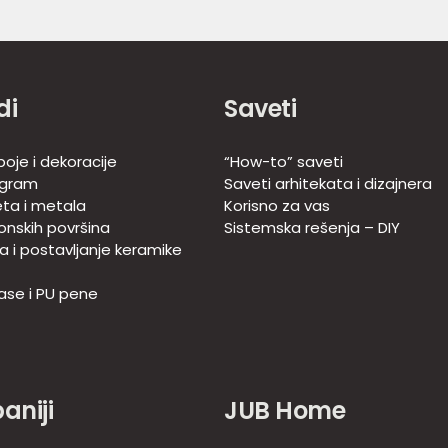
di
Saveti
oje i dekoracije
“How-to” saveti
ogram
Saveti arhitekata i dizajnera
eta i metala
Korisno za vas
onskih površina
Sistemska rešenja – DIY
ja i postavljanje keramike
ase i PU pene
aniji
JUB Home