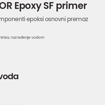
R Epoxy SF primer
mponenti epoksi osnovni premaz
mirisa, razređenje vodom
zvoda