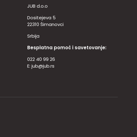
JUB d.o.o
Dositejeva 5
22310 Šimanovci
Srbija
Besplatna pomoć i savetovanje:
022 40 99 26
E:
jub@jub.rs