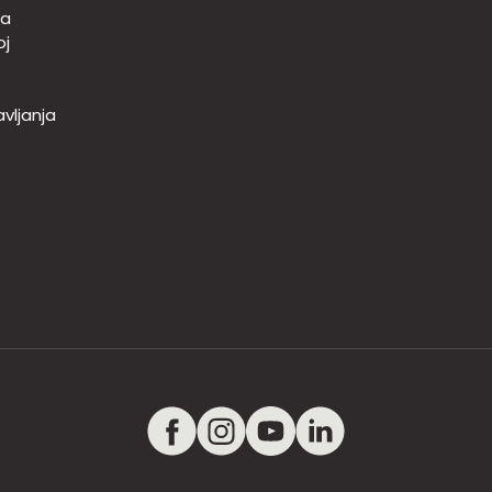
-a
oj
vljanja