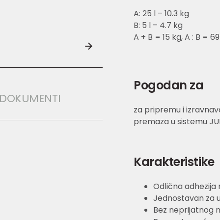
A: 25 l – 10.3 kg
B: 5 l – 4.7 kg
A + B = 15 kg, A : B = 69 
Pogodan za
I DOKUMENTI
za pripremu i izravna
premaza u sistemu JU
Karakteristike
Odlična adhezija
Jednostavan za 
Bez neprijatnog m