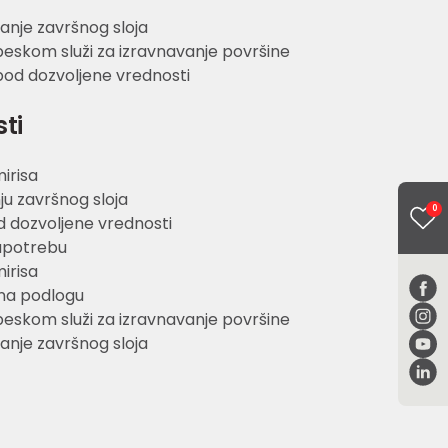
janje završnog sloja
peskom služi za izravnavanje površine
ispod dozvoljene vrednosti
sti
irisa
u završnog sloja
0
d dozvoljene vrednosti
upotrebu
irisa
 na podlogu
peskom služi za izravnavanje površine
janje završnog sloja