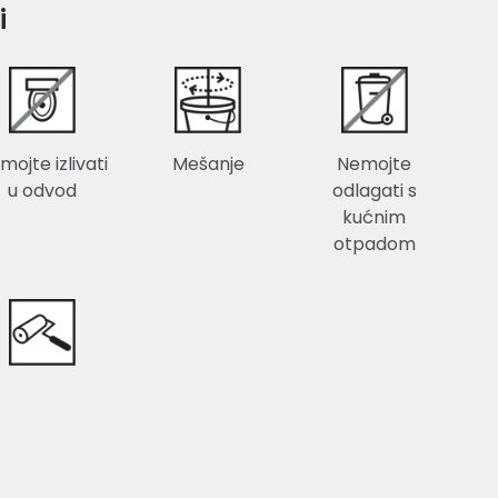
i
mojte izlivati
Mešanje
Nemojte
u odvod
odlagati s
kućnim
otpadom