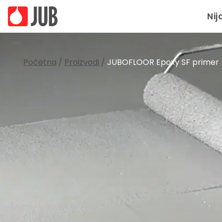
Nij
Početna
/
Proizvodi
/
JUBOFLOOR Epoxy SF primer