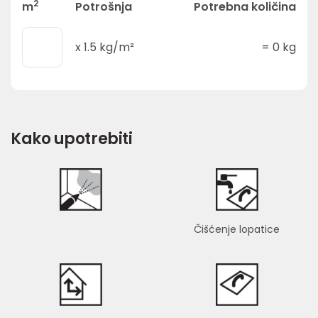
2
m
Potrošnja
Potrebna količina
x
1.5
kg/m²
=
0
kg
Kako upotrebiti
Čišćenje lopatice