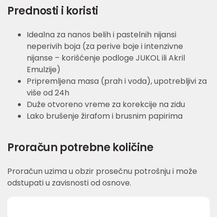
Prednosti i koristi
Idealna za nanos belih i pastelnih nijansi
neperivih boja (za perive boje i intenzivne
nijanse – korišćenje podloge JUKOL ili Akril
Emulzije)
Pripremljena masa (prah i voda), upotrebljivi za
više od 24h
Duže otvoreno vreme za korekcije na zidu
Lako brušenje žirafom i brusnim papirima
Proračun potrebne količine
Proračun uzima u obzir prosečnu potrošnju i može
odstupati u zavisnosti od osnove.