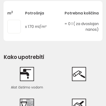
2
m
Potrošnja
Potrebna količina
=
0
l ( za dvoslojan
x
170
ml/m²
nanos)
Kako upotrebiti
Alat čistimo vodom