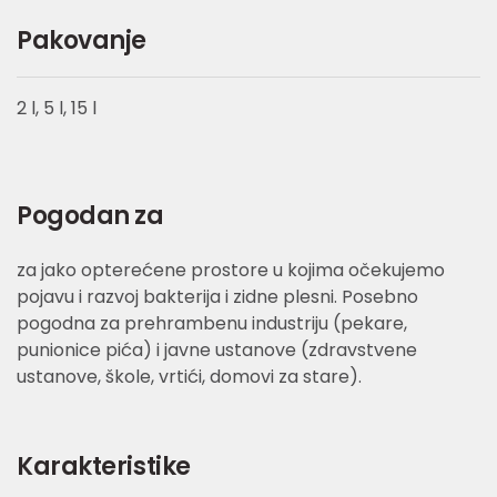
Pakovanje
2 l, 5 l, 15 l
Pogodan za
za jako opterećene prostore u kojima očekujemo
pojavu i razvoj bakterija i zidne plesni. Posebno
pogodna za prehrambenu industriju (pekare,
punionice pića) i javne ustanove (zdravstvene
ustanove, škole, vrtići, domovi za stare).
Karakteristike