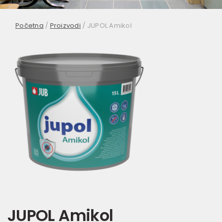
Početna
/
Proizvodi
/
JUPOL Amikol
JUPOL Amikol