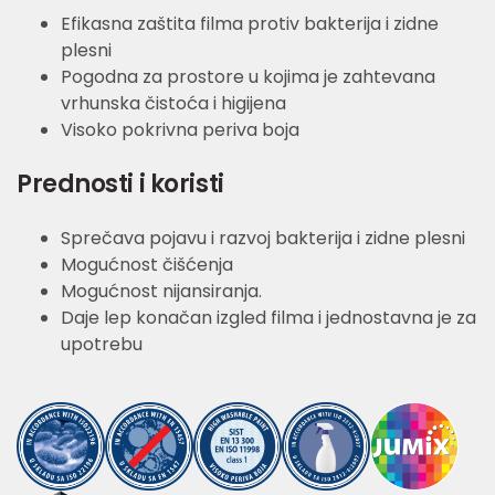
Efikasna zaštita filma protiv bakterija i zidne
plesni
Pogodna za prostore u kojima je zahtevana
vrhunska čistoća i higijena
Visoko pokrivna periva boja
Prednosti i koristi
Sprečava pojavu i razvoj bakterija i zidne plesni
Mogućnost čišćenja
Mogućnost nijansiranja.
Daje lep konačan izgled filma i jednostavna je za
upotrebu