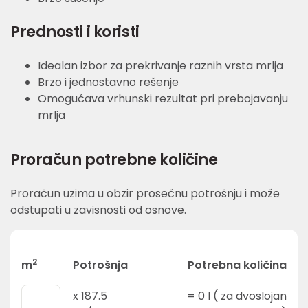
Prednosti i koristi
Idealan izbor za prekrivanje raznih vrsta mrlja
Brzo i jednostavno rešenje
Omogućava vrhunski rezultat pri prebojavanju
mrlja
Proračun potrebne količine
Proračun uzima u obzir prosečnu potrošnju i može
odstupati u zavisnosti od osnove.
2
m
Potrošnja
Potrebna količina
x
187.5
=
0
l ( za dvoslojan