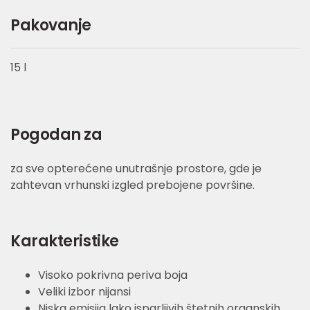
Pakovanje
15 l
Pogodan za
za sve opterećene unutrašnje prostore, gde je
zahtevan vrhunski izgled prebojene površine.
Karakteristike
Visoko pokrivna periva boja
Veliki izbor nijansi
Niska emisija lako isparljivih štetnih organskih