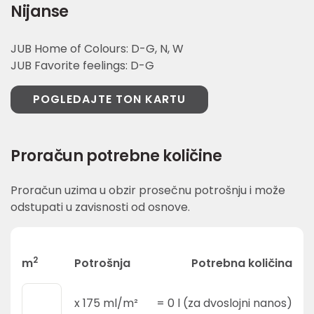
Nijanse
JUB Home of Colours: D-G, N, W
JUB Favorite feelings: D-G
POGLEDAJTE TON KARTU
Proračun potrebne količine
Proračun uzima u obzir prosečnu potrošnju i može
odstupati u zavisnosti od osnove.
2
m
Potrošnja
Potrebna količina
x
175
ml/m²
=
0
l (za dvoslojni nanos)