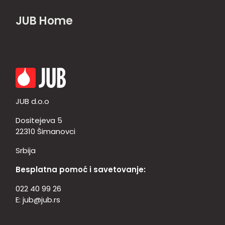
JUB Home
JUB d.o.o
Dositejeva 5
22310 Šimanovci
Srbija
Besplatna pomoć i savetovanje:
022 40 99 26
E:
jub@jub.rs