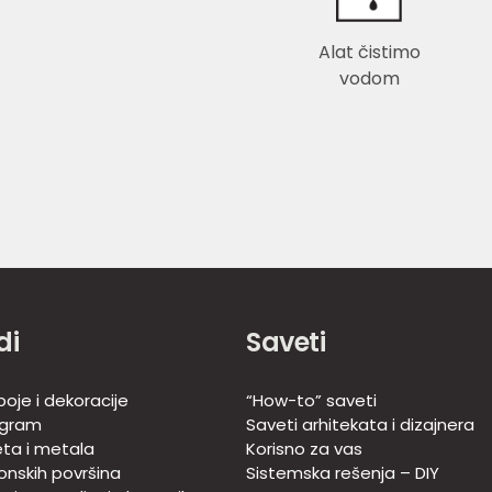
Alat čistimo
vodom
di
Saveti
oje i dekoracije
“How-to” saveti
ogram
Saveti arhitekata i dizajnera
eta i metala
Korisno za vas
onskih površina
Sistemska rešenja – DIY