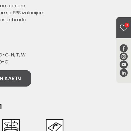
ljom cenom
e sa EPS izolacijom
os i obrada
0
-G, N, T, W
 D-G
N KARTU
i