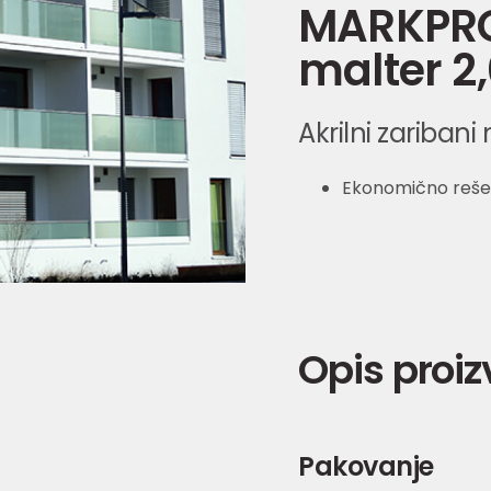
MARKPRO 
malter 
Akrilni zaribani
Ekonomično rešen
Opis proi
Pakovanje