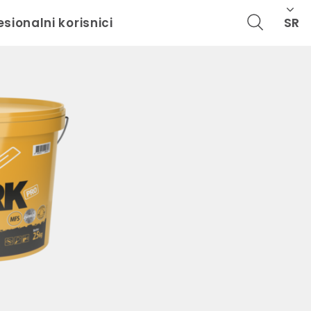
SR
esionalni korisnici