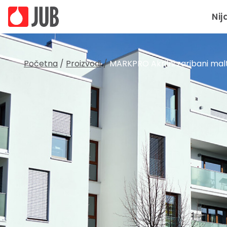
Nij
Početna
/
Proizvodi
/
MARKPRO Akrilni zaribani ma