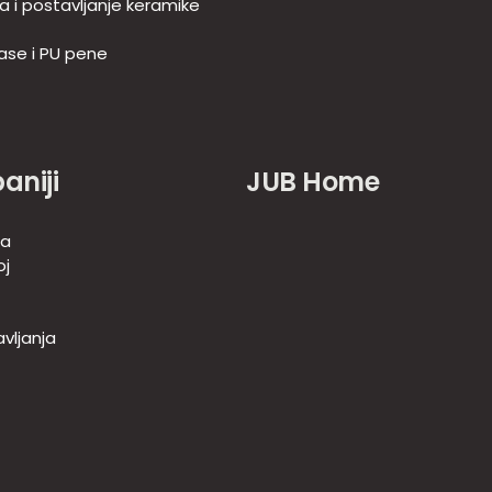
ja i postavljanje keramike
ase i PU pene
aniji
JUB Home
-a
oj
vljanja