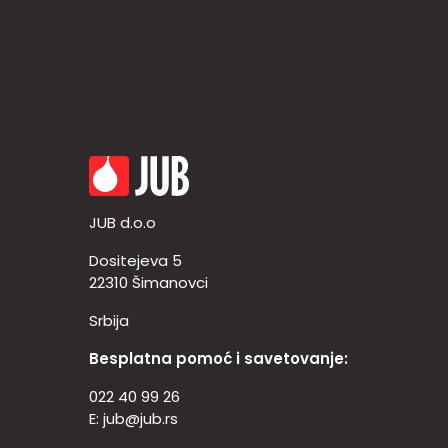
JUB d.o.o
Dositejeva 5
22310 Šimanovci
Srbija
Besplatna pomoć i savetovanje:
022 40 99 26
E:
jub@jub.rs