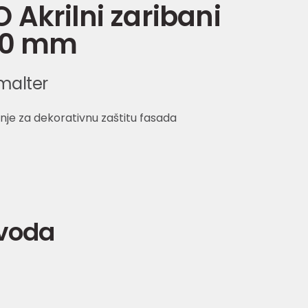
Akrilni zaribani
2,0 mm
 malter
je za dekorativnu zaštitu fasada
zvoda