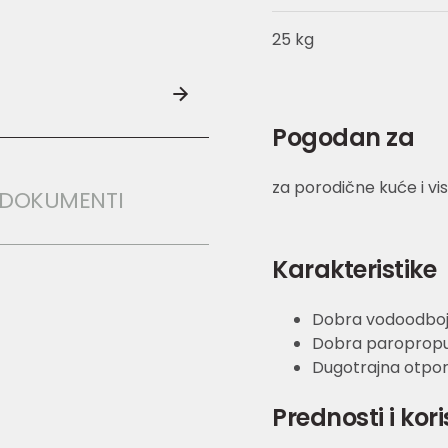
25 kg
Pogodan za
za porodične kuće i vi
I DOKUMENTI
Karakteristike
Dobra vodoodboj
Dobra paropropu
Dugotrajna otporno
Prednosti i kori