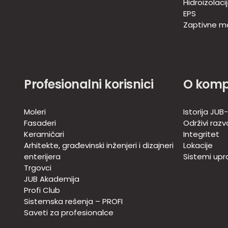
Hidroizolaci
EPS
Zaptivne m
Profesionalni korisnici
O komp
Moleri
Istorija JUB
Fasaderi
Održivi razv
Keramičari
Integritet
Arhitekte, građevinski inženjeri i dizajneri
Lokacije
enterijera
Sistemi upra
Trgovci
JUB Akademija
Profi Club
Sistemska rešenja – PROFI
Saveti za profesionalce