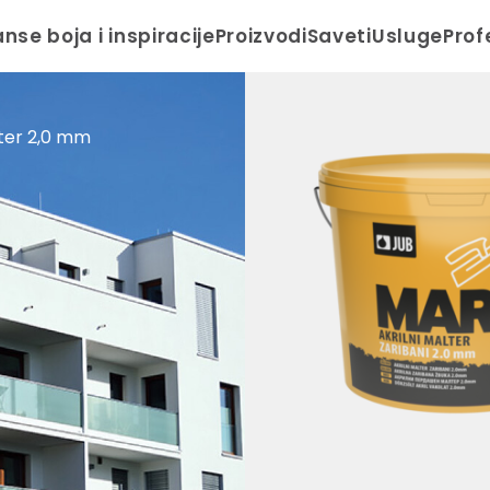
anse boja i inspiracije
Proizvodi
Saveti
Usluge
Prof
lter 2,0 mm