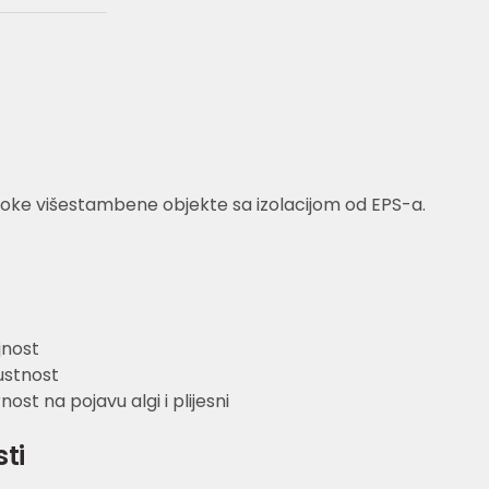
soke višestambene objekte sa izolacijom od EPS-a.
nost
stnost
st na pojavu algi i plijesni
sti