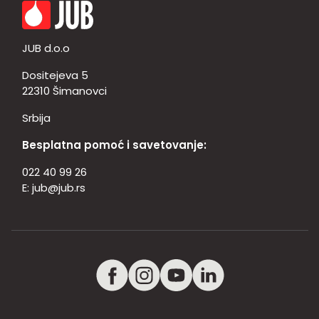
JUB d.o.o
Dositejeva 5
22310 Šimanovci
Srbija
Besplatna pomoć i savetovanje:
022 40 99 26
E:
jub@jub.rs