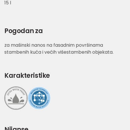
15 l
Pogodan za
za mašinski nanos na fasadnim površinama
stambenih kuća i većih višestambenih objekata.
Karakteristike
Nijanse