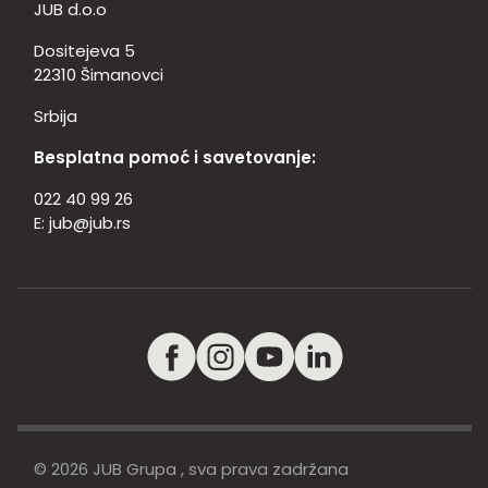
JUB d.o.o
Dositejeva 5
22310 Šimanovci
Srbija
Besplatna pomoć i savetovanje:
022 40 99 26
E:
jub@jub.rs
© 2026 JUB Grupa , sva prava zadržana