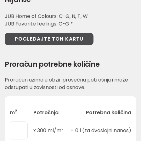
JUB Home of Colours: C-G, N, T, W
JUB Favorite feelings: C-G *
POGLEDAJTE TON KARTU
Proračun potrebne količine
Proračun uzima u obzir prosečnu potrošnju i može
odstupati u zavisnosti od osnove.
2
m
Potrošnja
Potrebna količina
x
300
ml/m²
=
0
l (za dvoslojni nanos)