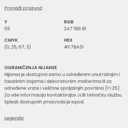
Pronađi proizvod
Y
RGB
55
247 186 81
CMYK
HEX
(0, 25, 67, 3)
#F7BA51
OGRANIČENJA NIJANSE
Nijansa je dostupna samo u određenim unutrašnjim i
fasadnim bojama i dekorativnim malterima ili za
određene vrste i veličine spoljašnjih površina (Y<25).
Za više informacija kontaktirajte JUB tehničku službu.
Spisak dostupnih proizvoda je ispod.
Legenda