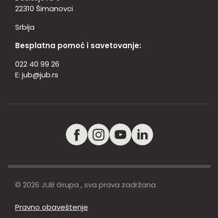
22310 Šimanovci
Srbija
Besplatna pomoć i savetovanje:
022 40 99 26
E:
jub@jub.rs
© 2026 JUB Grupa , sva prava zadržana
Pravno obaveštenje