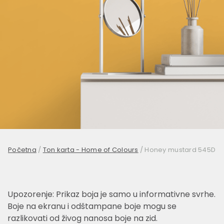
Početna
/
Ton karta - Home of Colours
/
Honey mustard 545D
Upozorenje: Prikaz boja je samo u informativne svrhe.
Boje na ekranu i odštampane boje mogu se
razlikovati od živog nanosa boje na zid.