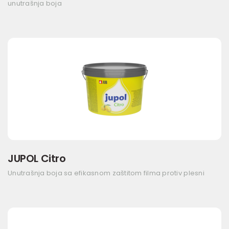
unutrašnja boja
JUPOL Citro
Unutrašnja boja sa efikasnom zaštitom filma protiv plesni