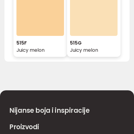
515F
515G
Juicy melon
Juicy melon
Nijanse boja i inspiracije
Proizvodi