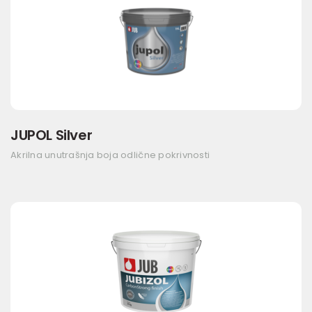
JUPOL Silver
Akrilna unutrašnja boja odlične pokrivnosti