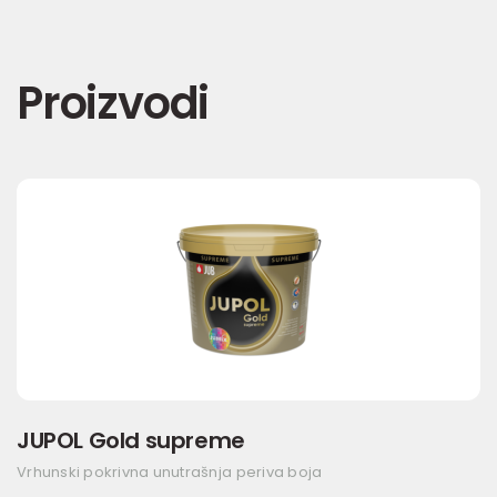
Proizvodi
JUPOL Gold supreme
Vrhunski pokrivna unutrašnja periva boja