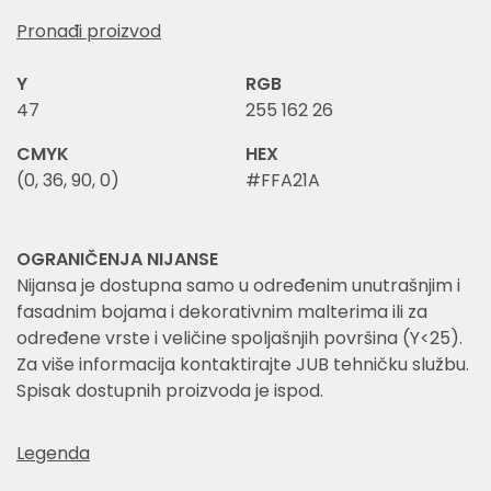
Pronađi proizvod
Y
RGB
47
255 162 26
CMYK
HEX
(0, 36, 90, 0)
#FFA21A
OGRANIČENJA NIJANSE
Nijansa je dostupna samo u određenim unutrašnjim i
fasadnim bojama i dekorativnim malterima ili za
određene vrste i veličine spoljašnjih površina (Y<25).
Za više informacija kontaktirajte JUB tehničku službu.
Spisak dostupnih proizvoda je ispod.
Legenda