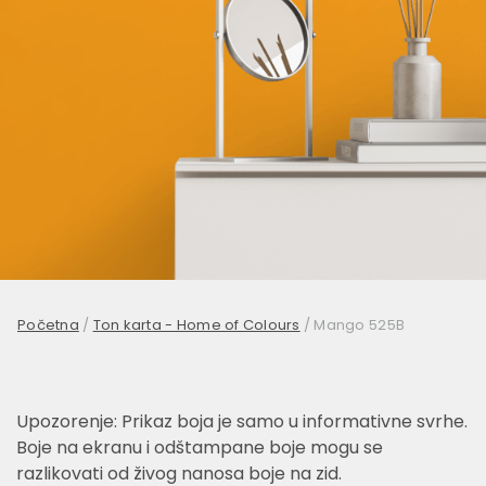
Početna
/
Ton karta - Home of Colours
/
Mango 525B
Upozorenje: Prikaz boja je samo u informativne svrhe.
Boje na ekranu i odštampane boje mogu se
razlikovati od živog nanosa boje na zid.