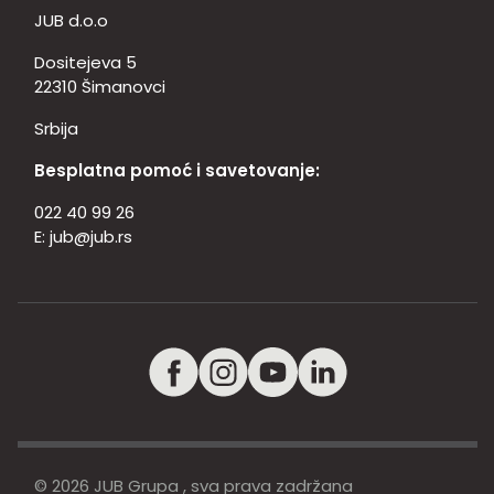
JUB d.o.o
Dositejeva 5
22310 Šimanovci
Srbija
Besplatna pomoć i savetovanje:
022 40 99 26
E:
jub@jub.rs
© 2026 JUB Grupa , sva prava zadržana