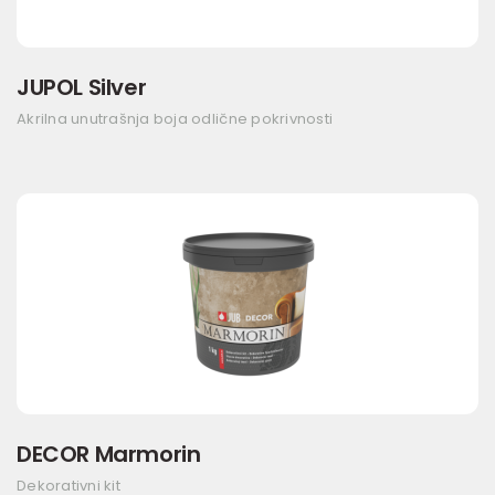
JUPOL Silver
Akrilna unutrašnja boja odlične pokrivnosti
DECOR Marmorin
Dekorativni kit