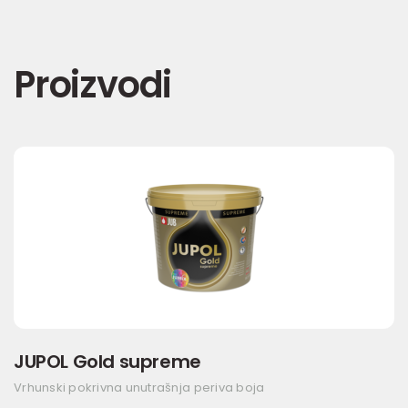
Proizvodi
JUPOL Gold supreme
Vrhunski pokrivna unutrašnja periva boja