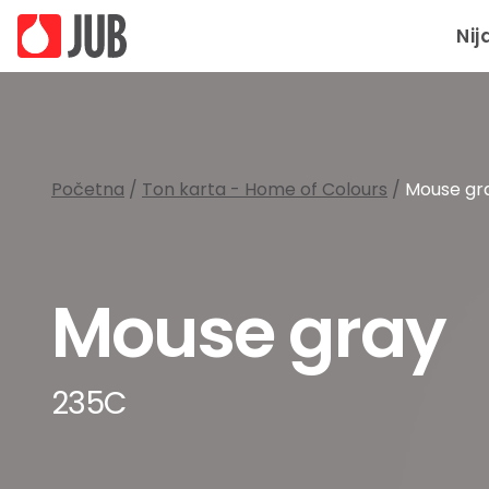
Nij
Početna
/
Ton karta - Home of Colours
/
Mouse gr
Mouse gray
235C