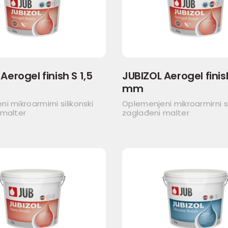
Aerogel finish S 1,5
JUBIZOL Aerogel finis
mm
i mikroarmirni silikonski
Oplemenjeni mikroarmirni si
 malter
zaglađeni malter