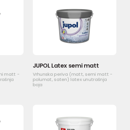
JUPOL Latex semi matt
mi matt -
Vrhunska periva (matt, semi matt -
rašnja
polumat, saten) latex unutrašnja
boja