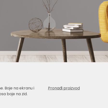
e. Boje na ekranu i
Pronađi proizvod
sa boje na zid.