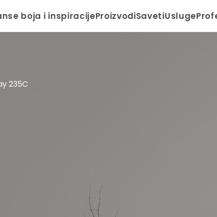
anse boja i inspiracije
Proizvodi
Saveti
Usluge
Prof
ay 235C