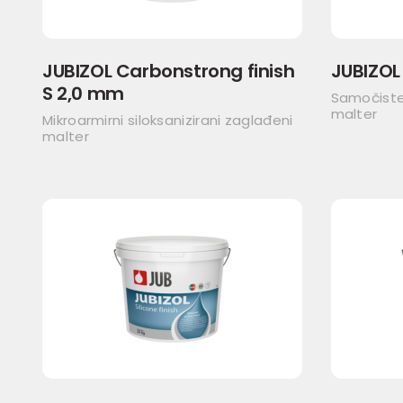
JUBIZOL Carbonstrong finish
JUBIZOL
S 2,0 mm
Samočisteć
malter
Mikroarmirni siloksanizirani zaglađeni
malter