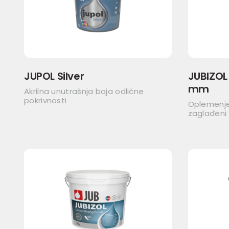
JUPOL Silver
JUBIZOL 
mm
Akrilna unutrašnja boja odlične
pokrivnosti
Oplemenjen
zaglađeni