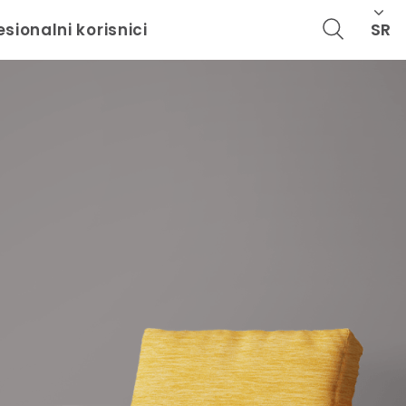
SR
esionalni korisnici