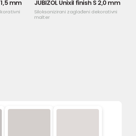
S 1,5 mm
JUBIZOL Unixil finish S 2,0 mm
korativni
Siloksanizirani zaglađeni dekorativni
malter