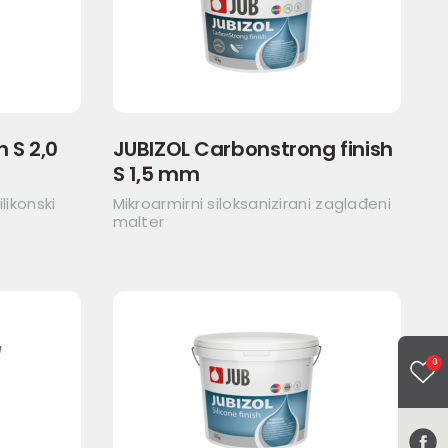
h S 2,0
JUBIZOL Carbonstrong finish
S 1,5 mm
likonski
Mikroarmirni siloksanizirani zaglađeni
malter
0