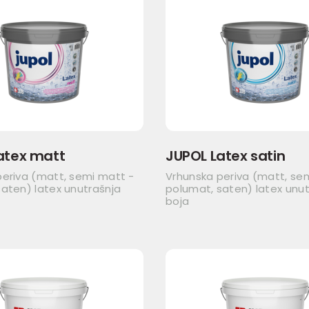
atex matt
JUPOL Latex satin
periva (matt, semi matt -
Vrhunska periva (matt, se
aten) latex unutrašnja
polumat, saten) latex unut
boja