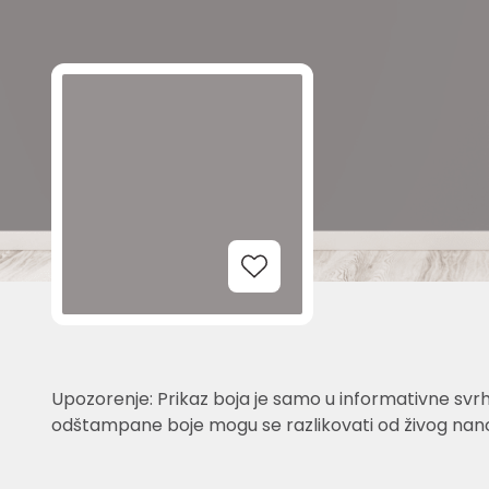
Add to Wishlist
Upozorenje: Prikaz boja je samo u informativne svrh
odštampane boje mogu se razlikovati od živog nano