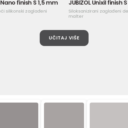
 Nano finish S 1,5 mm
JUBIZOL Unixil finish 
i silikonski zaglađeni
Siloksanizirani zaglađeni de
malter
UČITAJ VIŠE