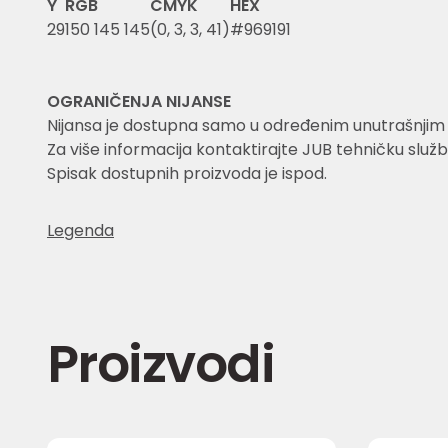
Y
RGB
CMYK
HEX
29
150 145 145
(0, 3, 3, 41)
#969191
OGRANIČENJA NIJANSE
Nijansa je dostupna samo u određenim unutrašnjim i 
Za više informacija kontaktirajte JUB tehničku služb
Spisak dostupnih proizvoda je ispod.
Legenda
Proizvodi