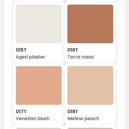
015T
016T
Aged plaster
Terra rossa
017T
018T
Venetian blush
Mellow peach