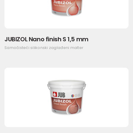
JUBIZOL Nano finish S 1,5 mm
Samočisteći silikonski zaglađeni malter