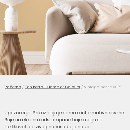
Početna
/
Ton karta - Home of Colours
/
Vintage ochre 007T
Upozorenje: Prikaz boja je samo u informativne svrhe.
Boje na ekranu i odštampane boje mogu se
razlikovati od živog nanosa boje na zid.