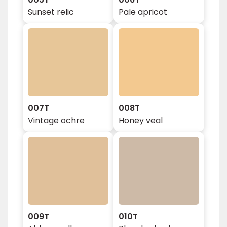
Sunset relic
Pale apricot
007T
008T
Vintage ochre
Honey veal
009T
010T