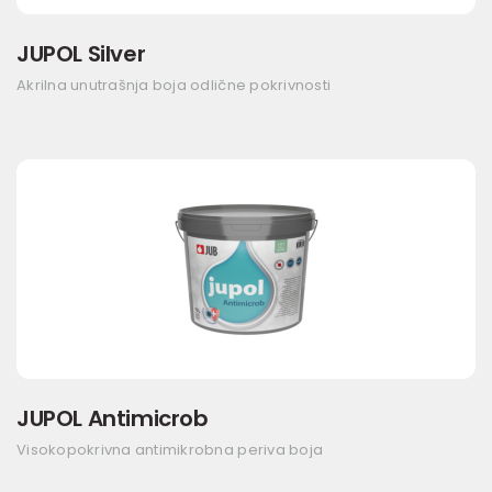
JUPOL Silver
Akrilna unutrašnja boja odlične pokrivnosti
JUPOL Antimicrob
Visokopokrivna antimikrobna periva boja