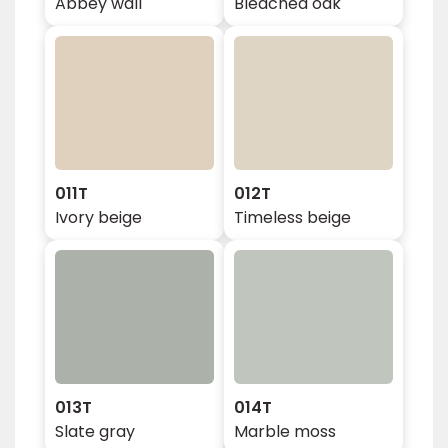
Abbey wall
Bleached oak
011T
012T
Ivory beige
Timeless beige
013T
014T
Slate gray
Marble moss