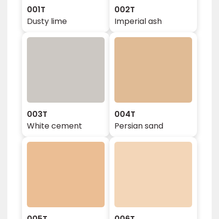
001T
002T
Dusty lime
Imperial ash
003T
004T
White cement
Persian sand
005T
006T