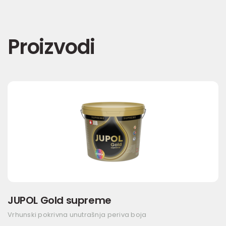
Proizvodi
JUPOL Gold supreme
Vrhunski pokrivna unutrašnja periva boja