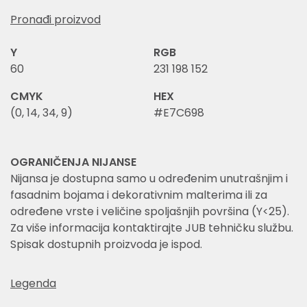
Pronađi proizvod
Y
RGB
60
231 198 152
CMYK
HEX
(0, 14, 34, 9)
#E7C698
OGRANIČENJA NIJANSE
Nijansa je dostupna samo u određenim unutrašnjim i
fasadnim bojama i dekorativnim malterima ili za
određene vrste i veličine spoljašnjih površina (Y<25).
Za više informacija kontaktirajte JUB tehničku službu.
Spisak dostupnih proizvoda je ispod.
Legenda