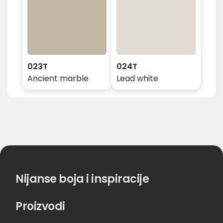
023T
024T
Ancient marble
Lead white
Nijanse boja i inspiracije
Proizvodi