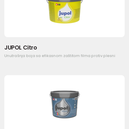
JUPOL Citro
Unutrašnja boja sa efikasnom zaštitom filma protiv plesni