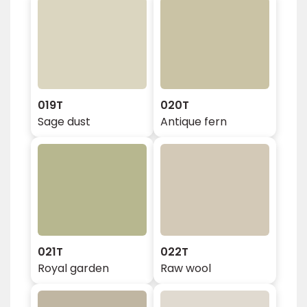
019T
020T
Sage dust
Antique fern
021T
022T
Royal garden
Raw wool