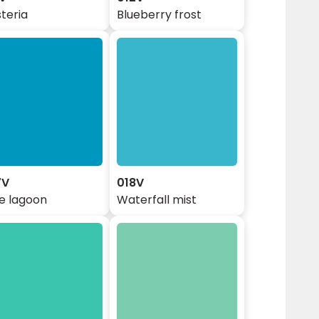
teria
Blueberry frost
7V
018V
e lagoon
Waterfall mist