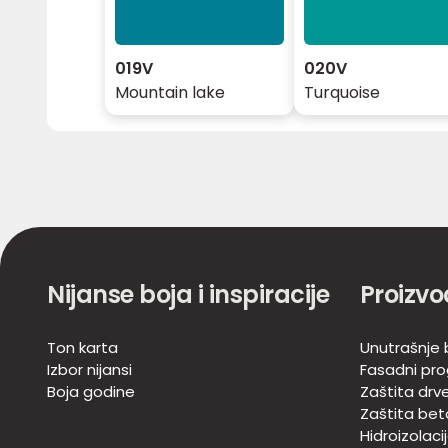
019V
020V
Mountain lake
Turquoise
Nijanse boja i inspiracije
Proizvo
Ton karta
Unutrašnje b
Izbor nijansi
Fasadni pr
Boja godine
Zaštita drv
Zaštita bet
Hidroizolaci