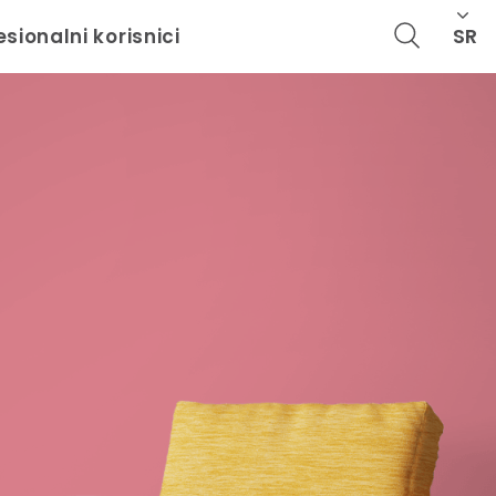
SR
esionalni korisnici