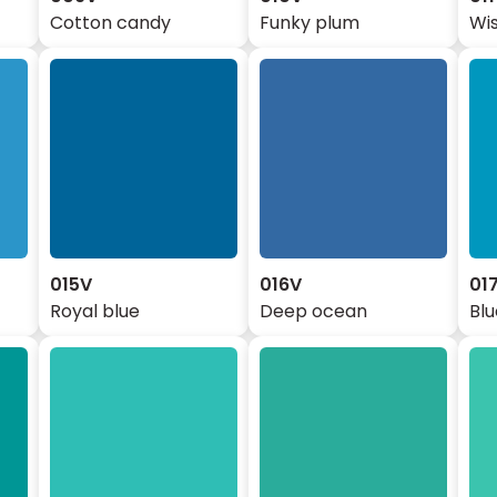
Cotton candy
Funky plum
Wis
015V
016V
01
Royal blue
Deep ocean
Blu