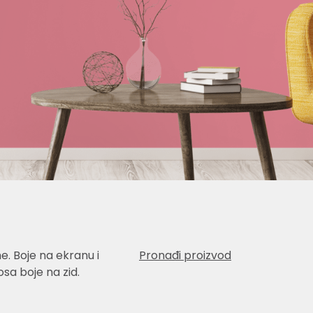
e. Boje na ekranu i
Pronađi proizvod
sa boje na zid.