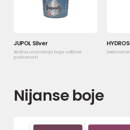
JUPOL Silver
HYDROS
Akrilna unutrašnja boja odlične
Dekorativ
pokrivnosti
Nijanse boje