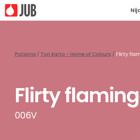
Nij
Početna
/
Ton karta - Home of Colours
/
Flirty fl
Flirty flamin
006V