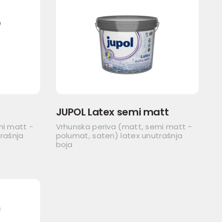
JUPOL Latex semi matt
mi matt -
Vrhunska periva (matt, semi matt -
rašnja
polumat, saten) latex unutrašnja
boja