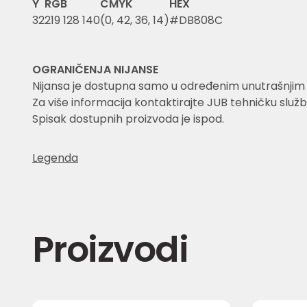
Y
RGB
CMYK
HEX
32
219 128 140
(0, 42, 36, 14)
#DB808C
OGRANIČENJA NIJANSE
Nijansa je dostupna samo u određenim unutrašnjim
Za više informacija kontaktirajte JUB tehničku služb
Spisak dostupnih proizvoda je ispod.
Legenda
Proizvodi