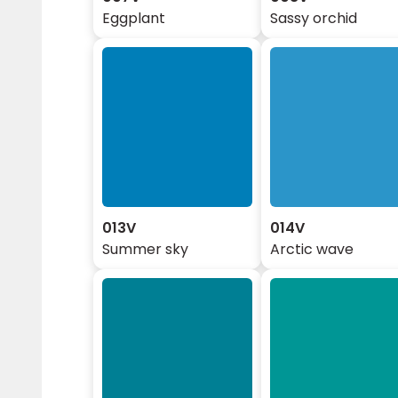
Eggplant
Sassy orchid
013V
014V
Summer sky
Arctic wave