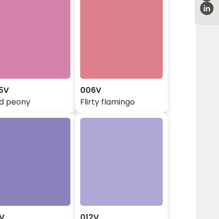
5V
006V
ld peony
Flirty flamingo
1V
012V