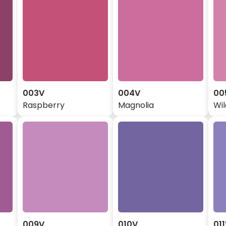
003V
004V
00
Raspberry
Magnolia
Wi
009V
010V
01