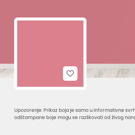
Add to Wishlist
Upozorenje: Prikaz boja je samo u informativne svrh
odštampane boje mogu se razlikovati od živog nano