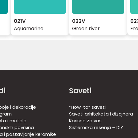
021V
022V
02
Aquamarine
Green river
Fr
di
Saveti
oje i dekoracije
“How-to” saveti
ogram
Saveti arhitekata i dizajnera
eta i metala
Korisno za vas
onskih površina
Sistemska rešenja – DIY
ja i postavljanje keramike