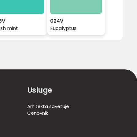
3V
024V
esh mint
Eucalyptus
Usluge
Arhitekta savetuje
Cenovnik