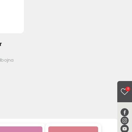
r
dbojna
0