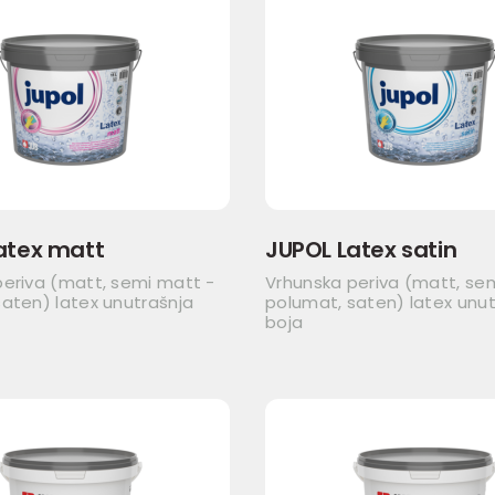
atex matt
JUPOL Latex satin
periva (matt, semi matt -
Vrhunska periva (matt, se
aten) latex unutrašnja
polumat, saten) latex unut
boja