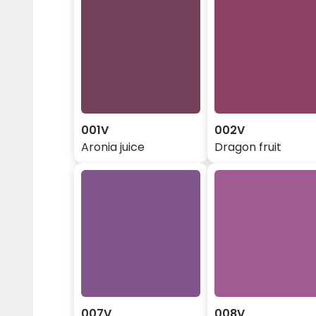
001V
002V
Aronia juice
Dragon fruit
007V
008V