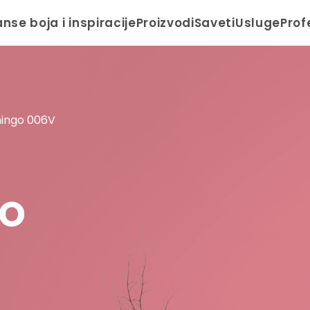
anse boja i inspiracije
Proizvodi
Saveti
Usluge
Prof
amingo 006V
go