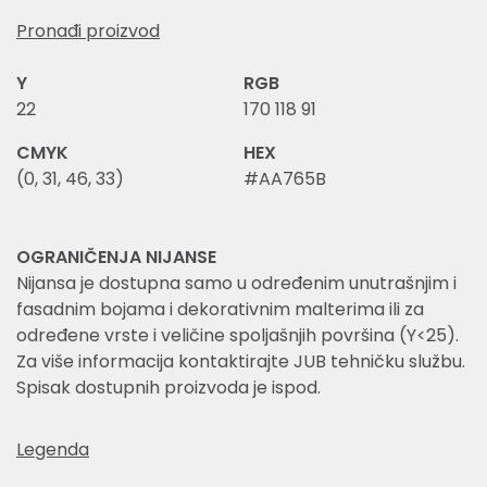
Pronađi proizvod
Y
RGB
22
170 118 91
CMYK
HEX
(0, 31, 46, 33)
#AA765B
OGRANIČENJA NIJANSE
Nijansa je dostupna samo u određenim unutrašnjim i
fasadnim bojama i dekorativnim malterima ili za
određene vrste i veličine spoljašnjih površina (Y<25).
Za više informacija kontaktirajte JUB tehničku službu.
Spisak dostupnih proizvoda je ispod.
Legenda