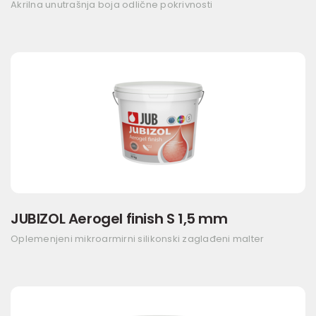
Akrilna unutrašnja boja odlične pokrivnosti
JUBIZOL Aerogel finish S 1,5 mm
Oplemenjeni mikroarmirni silikonski zaglađeni malter