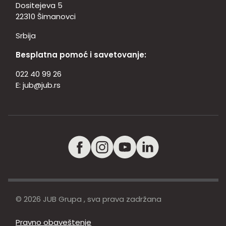
Dositejeva 5
22310 Šimanovci
Srbija
Besplatna pomoć i savetovanje:
022 40 99 26
E:
jub@jub.rs
© 2026 JUB Grupa , sva prava zadržana
Pravno obaveštenje