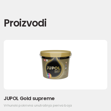
Proizvodi
JUPOL Gold supreme
Vrhunski pokrivna unutrašnja periva boja