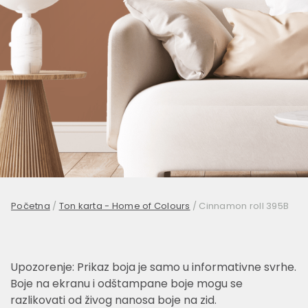
Početna
/
Ton karta - Home of Colours
/
Cinnamon roll 395B
Upozorenje: Prikaz boja je samo u informativne svrhe.
Boje na ekranu i odštampane boje mogu se
razlikovati od živog nanosa boje na zid.