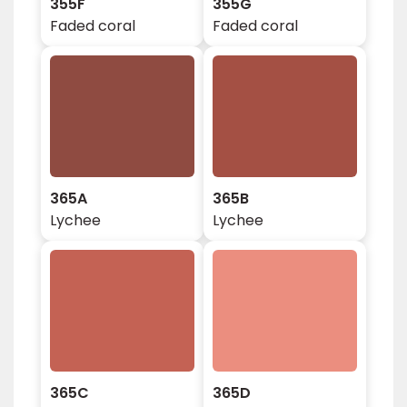
355F
355G
Faded coral
Faded coral
365A
365B
Lychee
Lychee
365C
365D