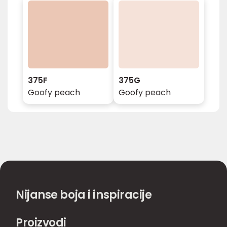
375F
375G
Goofy peach
Goofy peach
Nijanse boja i inspiracije
Proizvodi