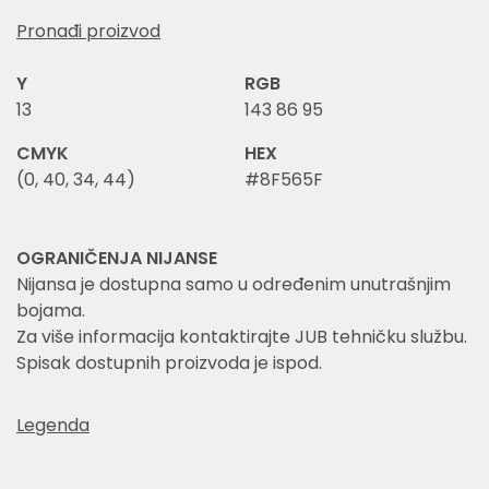
Pronađi proizvod
Y
RGB
13
143 86 95
CMYK
HEX
(0, 40, 34, 44)
#8F565F
OGRANIČENJA NIJANSE
Nijansa je dostupna samo u određenim unutrašnjim
bojama.
Za više informacija kontaktirajte JUB tehničku službu.
Spisak dostupnih proizvoda je ispod.
Legenda