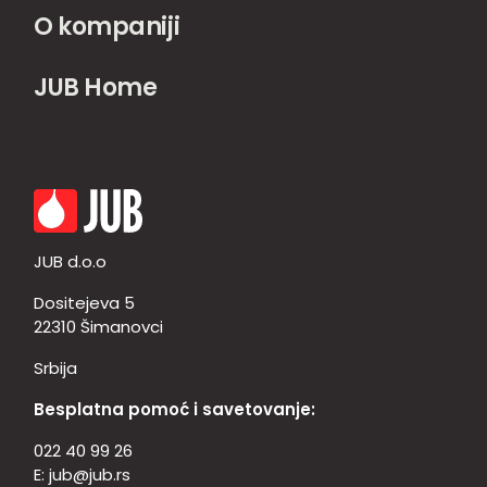
O kompaniji
JUB Home
JUB d.o.o
Dositejeva 5
22310 Šimanovci
Srbija
Besplatna pomoć i savetovanje:
022 40 99 26
E:
jub@jub.rs