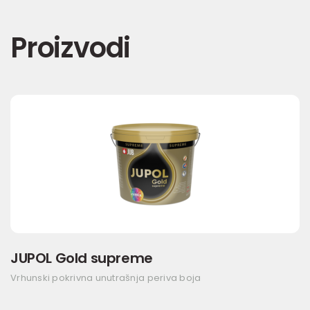
Proizvodi
JUPOL Gold supreme
Vrhunski pokrivna unutrašnja periva boja