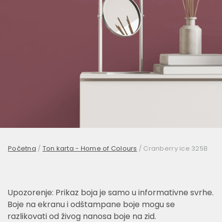
Početna
/
Ton karta - Home of Colours
/
Cranberry ice 325B
Upozorenje: Prikaz boja je samo u informativne svrhe.
Boje na ekranu i odštampane boje mogu se
razlikovati od živog nanosa boje na zid.