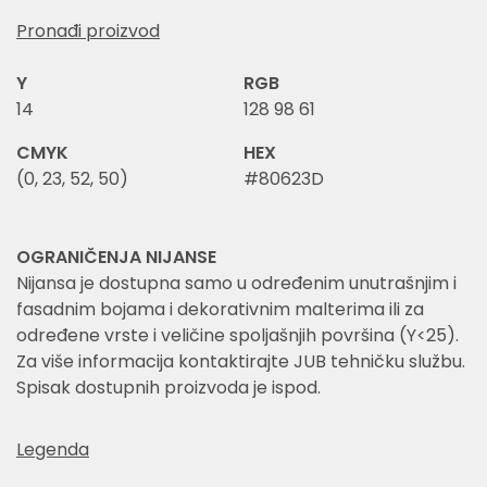
Pronađi proizvod
Y
RGB
14
128 98 61
CMYK
HEX
(0, 23, 52, 50)
#80623D
OGRANIČENJA NIJANSE
Nijansa je dostupna samo u određenim unutrašnjim i
fasadnim bojama i dekorativnim malterima ili za
određene vrste i veličine spoljašnjih površina (Y<25).
Za više informacija kontaktirajte JUB tehničku službu.
Spisak dostupnih proizvoda je ispod.
Legenda