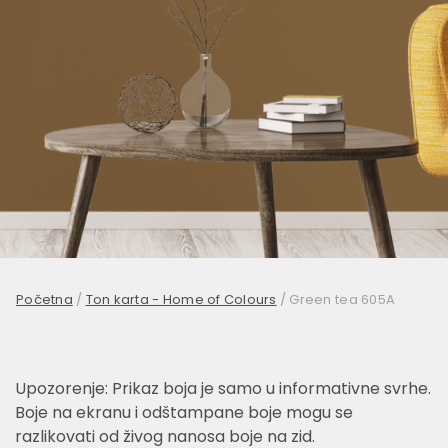
Početna
/
Ton karta - Home of Colours
/
Green tea 605A
Upozorenje: Prikaz boja je samo u informativne svrhe.
Boje na ekranu i odštampane boje mogu se
razlikovati od živog nanosa boje na zid.