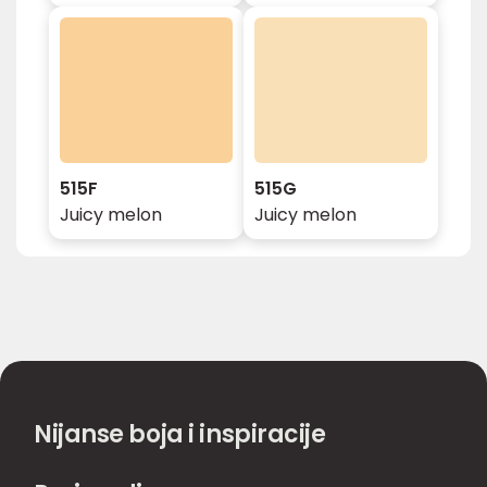
515F
515G
Juicy melon
Juicy melon
Nijanse boja i inspiracije