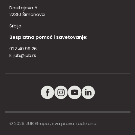
Dositejeva 5
22310 Šimanovci
Srbija
Besplatna pomoć i savetovanje:
022 40 99 26
E:
jub@jub.rs
© 2026 JUB Grupa , sva prava zadržana