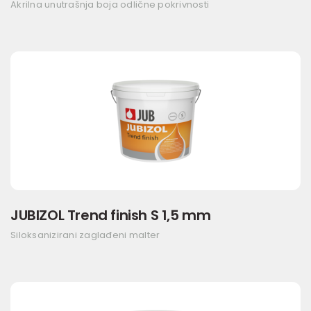
Akrilna unutrašnja boja odlične pokrivnosti
JUBIZOL Trend finish S 1,5 mm
Siloksanizirani zaglađeni malter