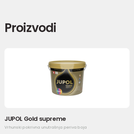
Proizvodi
JUPOL Gold supreme
Vrhunski pokrivna unutrašnja periva boja