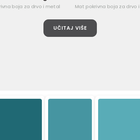
rivna boja za drvo i metal
Mat pokrivna boja za drvo 
UČITAJ VIŠE