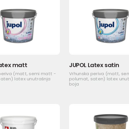
atex matt
JUPOL Latex satin
periva (matt, semi matt -
Vrhunska periva (matt, se
aten) latex unutrašnja
polumat, saten) latex unut
boja