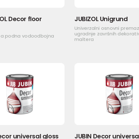
L Decor floor
JUBIZOL Unigrund
Univerzalni osnovni premaz
ugradnje završnih dekorati
na podna vodoodbojna
maltera
cor universal gloss
JUBIN Decor universa