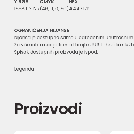
Y
RGB
CMYK
HEX
15
68 113 127
(46, 11, 0, 50)
#44717F
OGRANIČENJA NIJANSE
Nijansa je dostupna samo u određenim unutrašnjim i 
Za više informacija kontaktirajte JUB tehničku služb
Spisak dostupnih proizvoda je ispod.
Legenda
Proizvodi