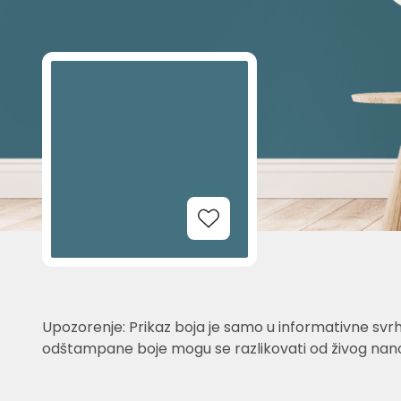
Add to Wishlist
Upozorenje: Prikaz boja je samo u informativne svrh
odštampane boje mogu se razlikovati od živog nano