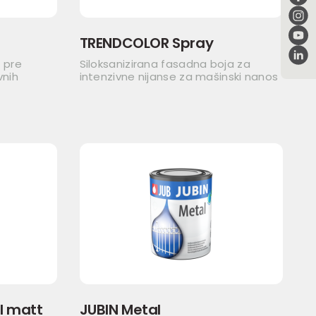
TRENDCOLOR Spray
 pre
Siloksanizirana fasadna boja za
vnih
intenzivne nijanse za mašinski nanos
l matt
JUBIN Metal