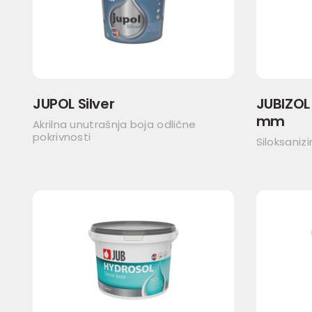
JUPOL Silver
JUBIZOL 
mm
Akrilna unutrašnja boja odlične
pokrivnosti
Siloksaniz