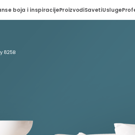
anse boja i inspiracije
Proizvodi
Saveti
Usluge
Prof
ay 825B