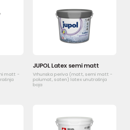
JUPOL Latex semi matt
mi matt -
Vrhunska periva (matt, semi matt -
rašnja
polumat, saten) latex unutrašnja
boja