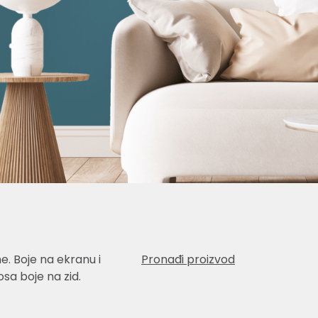
e. Boje na ekranu i
Pronađi proizvod
sa boje na zid.