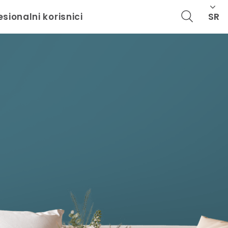
SR
esionalni korisnici