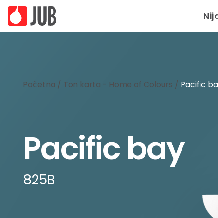
Nij
Početna
/
Ton karta - Home of Colours
/
Pacific b
Pacific bay
825B