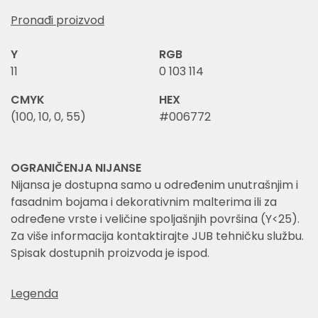
Pronađi proizvod
Y
RGB
11
0 103 114
CMYK
HEX
(100, 10, 0, 55)
#006772
OGRANIČENJA NIJANSE
Nijansa je dostupna samo u određenim unutrašnjim i
fasadnim bojama i dekorativnim malterima ili za
određene vrste i veličine spoljašnjih površina (Y<25).
Za više informacija kontaktirajte JUB tehničku službu.
Spisak dostupnih proizvoda je ispod.
Legenda