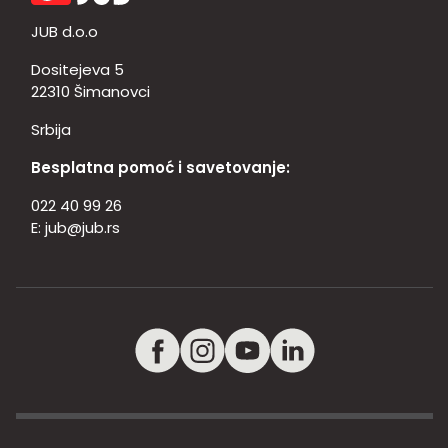
JUB d.o.o
Dositejeva 5
22310 Šimanovci
Srbija
Besplatna pomoć i savetovanje:
022 40 99 26
E:
jub@jub.rs