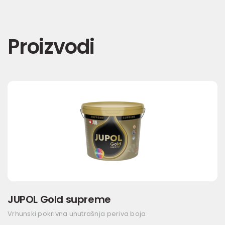
Proizvodi
JUPOL Gold supreme
Vrhunski pokrivna unutrašnja periva boja