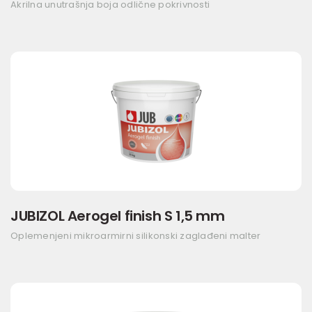
Akrilna unutrašnja boja odlične pokrivnosti
JUBIZOL Aerogel finish S 1,5 mm
Oplemenjeni mikroarmirni silikonski zaglađeni malter