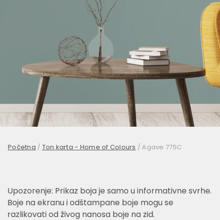
Početna
/
Ton karta - Home of Colours
/
Agave 775C
Upozorenje: Prikaz boja je samo u informativne svrhe.
Boje na ekranu i odštampane boje mogu se
razlikovati od živog nanosa boje na zid.