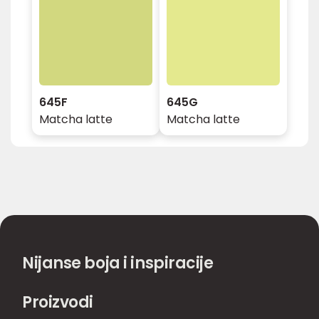
645F
645G
Matcha latte
Matcha latte
Nijanse boja i inspiracije
Proizvodi