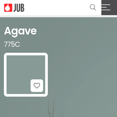
Agave
775C
Add to Wishlist