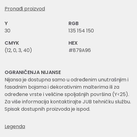
Pronađi proizvod
Y
RGB
30
135 154 150
CMYK
HEX
(12, 0, 3, 40)
#879A96
OGRANIČENJA NIJANSE
Nijansa je dostupna samo u određenim unutrašnjim i
fasadnim bojama i dekorativnim malterima ili za
određene vrste i veličine spoljašnjih površina (Y<25).
Za više informacija kontaktirajte JUB tehničku službu.
Spisak dostupnih proizvoda je ispod.
Legenda