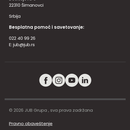
22310 Šimanovci
Srbija
Besplatna pomoć i savetovanje:
022 40 99 26
E:
jub@jub.rs
© 2026 JUB Grupa , sva prava zadržana
Pravno obaveštenje