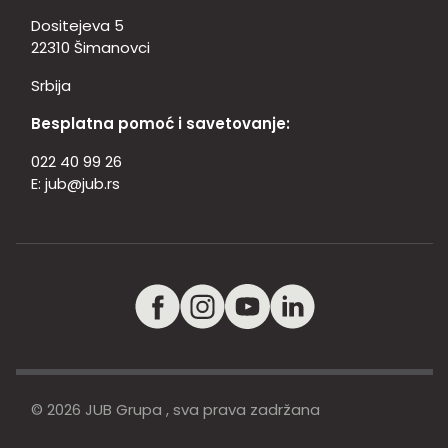
Dositejeva 5
22310 Šimanovci
Srbija
Besplatna pomoć i savetovanje:
022 40 99 26
E:
jub@jub.rs
© 2026 JUB Grupa , sva prava zadržana