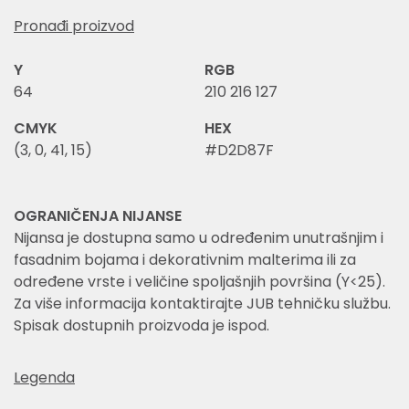
Pronađi proizvod
Y
RGB
64
210 216 127
CMYK
HEX
(3, 0, 41, 15)
#D2D87F
OGRANIČENJA NIJANSE
Nijansa je dostupna samo u određenim unutrašnjim i
fasadnim bojama i dekorativnim malterima ili za
određene vrste i veličine spoljašnjih površina (Y<25).
Za više informacija kontaktirajte JUB tehničku službu.
Spisak dostupnih proizvoda je ispod.
Legenda