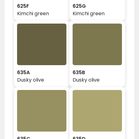
625F
625G
Kimchi green
Kimchi green
635A
635B
Dusky olive
Dusky olive
635C
635D