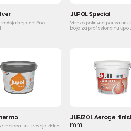
lver
JUPOL Special
utrašnja boja odlične
Visoko pokrivna periva unu
i
boja za profesionalnu upo
Thermo
JUBIZOL Aerogel finish
mm
zolaciona unutrašnja zidna