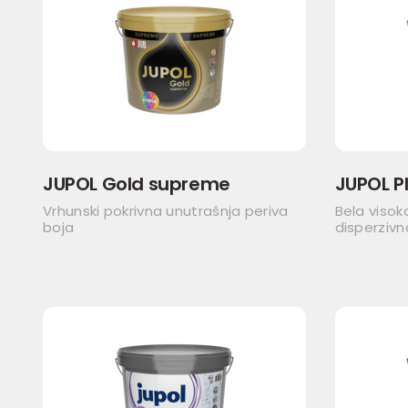
JUPOL Gold supreme
JUPOL P
Vrhunski pokrivna unutrašnja periva
Bela visok
boja
disperzivn