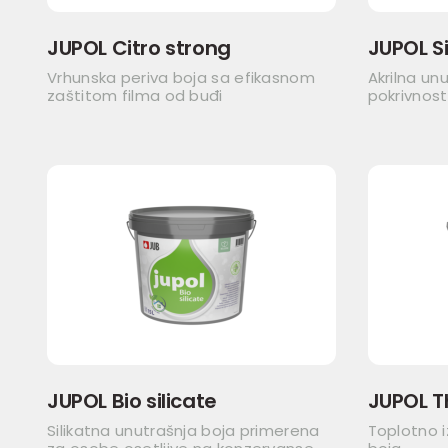
JUPOL Citro strong
JUPOL Si
Vrhunska periva boja sa efikasnom
Akrilna un
zaštitom filma od buđi
pokrivnost
JUPOL Bio silicate
JUPOL 
Silikatna unutrašnja boja primerena
Toplotno i