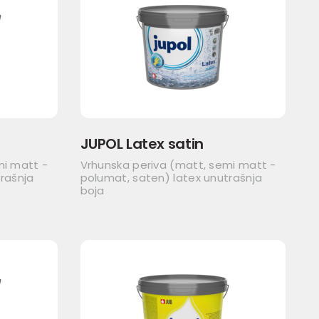
JUPOL Latex satin
mi matt -
Vrhunska periva (matt, semi matt -
rašnja
polumat, saten) latex unutrašnja
boja