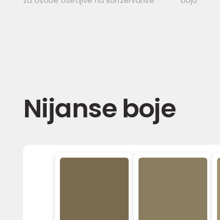
za osobe osetljive na konzervanse
boja
Nijanse boje