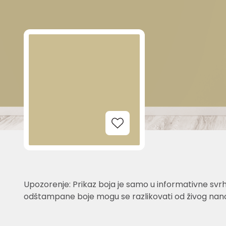
Add to Wishlist
Upozorenje: Prikaz boja je samo u informativne svrh
odštampane boje mogu se razlikovati od živog nano