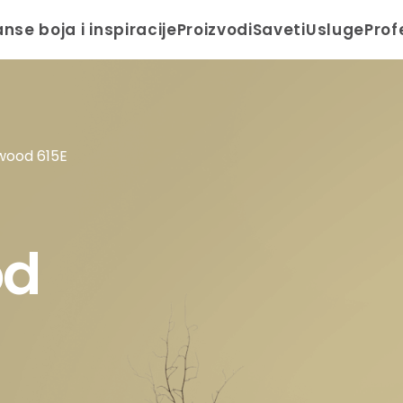
anse boja i inspiracije
Proizvodi
Saveti
Usluge
Prof
ood 615E
od