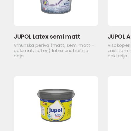
JUPOL Latex semi matt
JUPOL A
Vrhunska periva (matt, semi matt -
Visokoper
polumat, saten) latex unutrašnja
zaštitom f
boja
bakterija