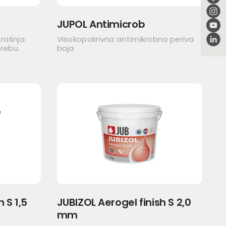
JUPOL Antimicrob
trašnja
Visokopokrivna antimikrobna periva
trebu
boja
 S 1,5
JUBIZOL Aerogel finish S 2,0
mm