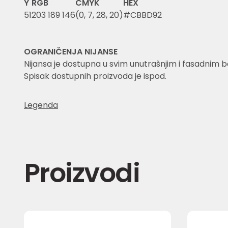
Y
RGB
CMYK
HEX
51
203 189 146
(0, 7, 28, 20)
#CBBD92
OGRANIČENJA NIJANSE
Nijansa je dostupna u svim unutrašnjim i fasadnim 
Spisak dostupnih proizvoda je ispod.
Legenda
Proizvodi