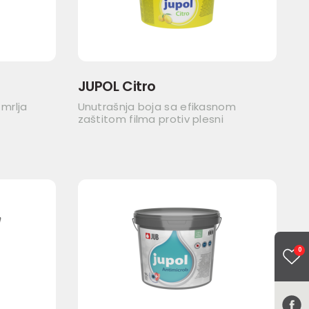
JUPOL Citro
 mrlja
Unutrašnja boja sa efikasnom
zaštitom filma protiv plesni
0