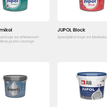
mikol
JUPOL Block
iva boja sa efikasnom
Specijalna boja za blokadu
ilma protiv razvoja