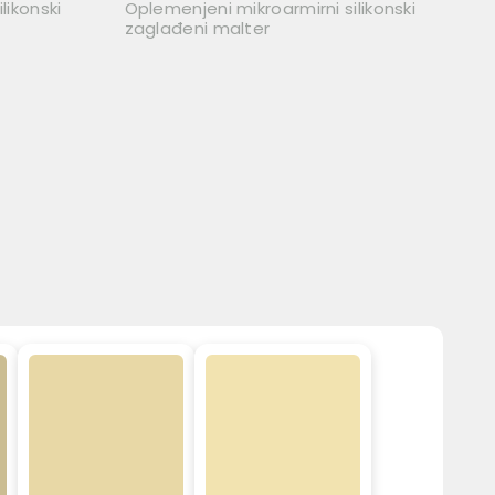
likonski
Oplemenjeni mikroarmirni silikonski
zaglađeni malter