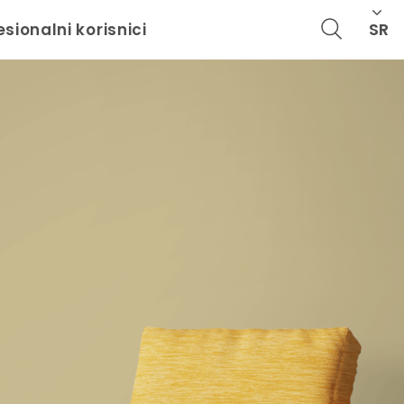
SR
esionalni korisnici