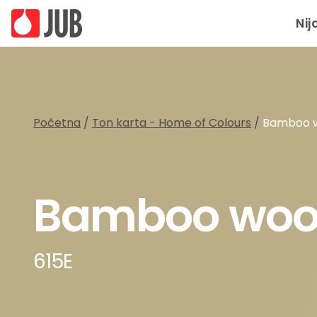
Nij
Početna
/
Ton karta - Home of Colours
/
Bamboo w
Bamboo wo
615E