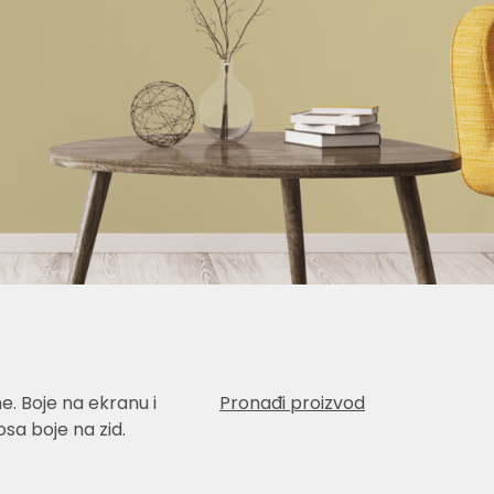
e. Boje na ekranu i
Pronađi proizvod
sa boje na zid.