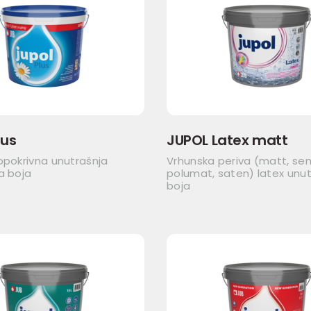
lus
JUPOL Latex matt
opokrivna unutrašnja
Vrhunska periva (matt, se
a boja
polumat, saten) latex unut
boja