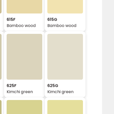
615F
615G
Bamboo wood
Bamboo wood
625F
625G
Kimchi green
Kimchi green