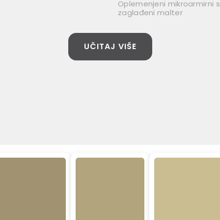
Oplemenjeni mikroarmirni si
zaglađeni malter
UČITAJ VIŠE