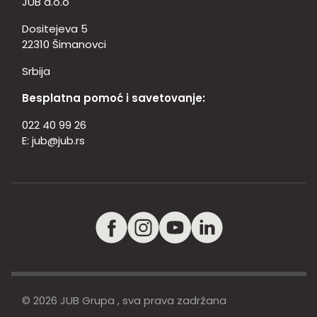
JUB d.o.o
Dositejeva 5
22310 Šimanovci
Srbija
Besplatna pomoć i savetovanje:
022 40 99 26
E:
jub@jub.rs
© 2026 JUB Grupa , sva prava zadržana