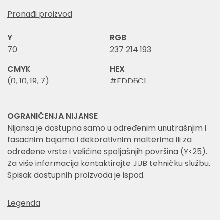
Pronađi proizvod
Y
RGB
70
237 214 193
CMYK
HEX
(0, 10, 19, 7)
#EDD6C1
OGRANIČENJA NIJANSE
Nijansa je dostupna samo u određenim unutrašnjim i
fasadnim bojama i dekorativnim malterima ili za
određene vrste i veličine spoljašnjih površina (Y<25).
Za više informacija kontaktirajte JUB tehničku službu.
Spisak dostupnih proizvoda je ispod.
Legenda