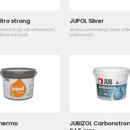
itro strong
JUPOL Silver
periva boja sa efikasnom
Akrilna unutrašnja boja odl
ilma od buđi
pokrivnosti
Thermo
JUBIZOL Carbonstrong