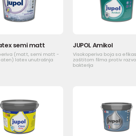
atex semi matt
JUPOL Amikol
periva (matt, semi matt -
Visokoperiva boja sa efik
aten) latex unutrašnja
zaštitom filma protiv razvo
bakterija