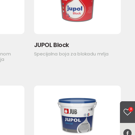
JUPOL Block
asnom
Specijalna boja za blokadu mrlja
ja
0