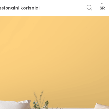
SR
esionalni korisnici