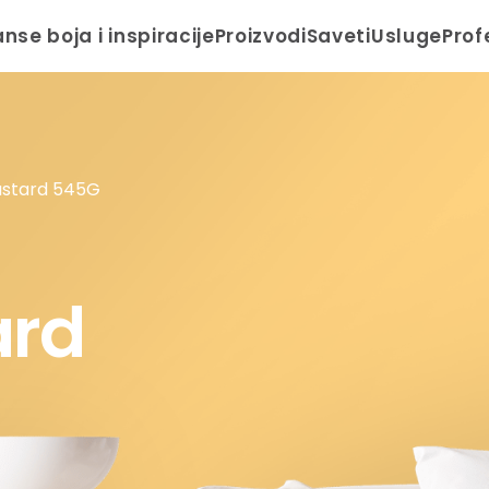
anse boja i inspiracije
Proizvodi
Saveti
Usluge
Prof
stard 545G
ard