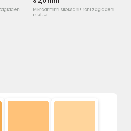
S 2,0 mm
 zaglađeni
Mikroarmirni siloksanizirani zaglađeni
malter