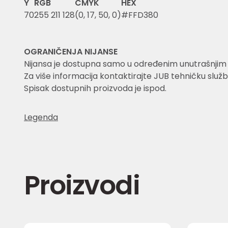
Y
RGB
CMYK
HEX
70
255 211 128
(0, 17, 50, 0)
#FFD380
OGRANIČENJA NIJANSE
Nijansa je dostupna samo u određenim unutrašnjim i 
Za više informacija kontaktirajte JUB tehničku služb
Spisak dostupnih proizvoda je ispod.
Legenda
Proizvodi