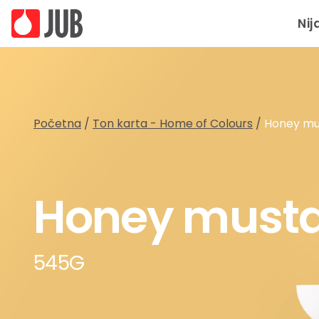
Nij
Početna
/
Ton karta - Home of Colours
/
Honey mu
Honey must
545G