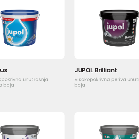
lus
JUPOL Brilliant
opokrivna unutrašnja
Visokopokrivna periva unut
a boja
boja