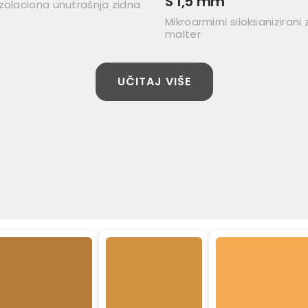
S 1,5 mm
zolaciona unutrašnja zidna
Mikroarmirni siloksanizirani
malter
UČITAJ VIŠE