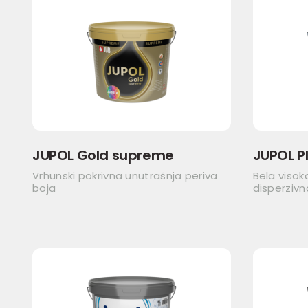
JUPOL Gold supreme
JUPOL P
Vrhunski pokrivna unutrašnja periva
Bela visok
boja
disperzivn