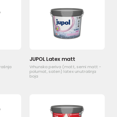
JUPOL Latex matt
rašnja
Vrhunska periva (matt, semi matt -
polumat, saten) latex unutrašnja
boja