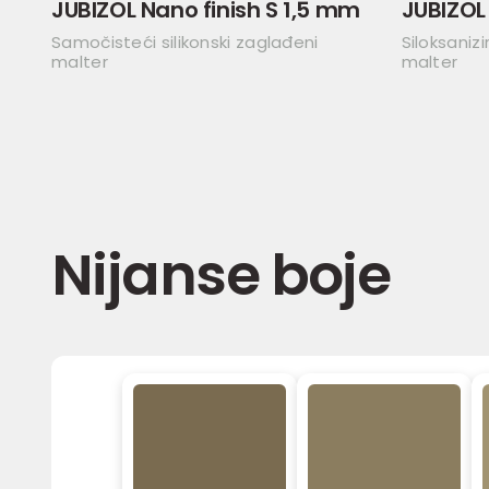
JUBIZOL Nano finish S 1,5 mm
JUBIZOL 
Samočisteći silikonski zaglađeni
Siloksaniz
malter
malter
Nijanse boje