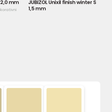
 S 2,0 mm
JUBIZOL Unixil finish winter S
1,5 mm
korativni