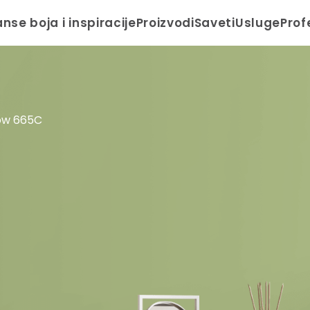
anse boja i inspiracije
Proizvodi
Saveti
Usluge
Prof
low 665C