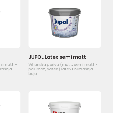
JUPOL Latex semi matt
mi matt -
Vrhunska periva (matt, semi matt -
rašnja
polumat, saten) latex unutrašnja
boja