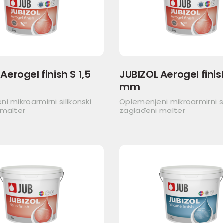
Aerogel finish S 1,5
JUBIZOL Aerogel finis
mm
i mikroarmirni silikonski
Oplemenjeni mikroarmirni si
 malter
zaglađeni malter