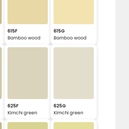
615F
615G
Bamboo wood
Bamboo wood
625F
625G
Kimchi green
Kimchi green