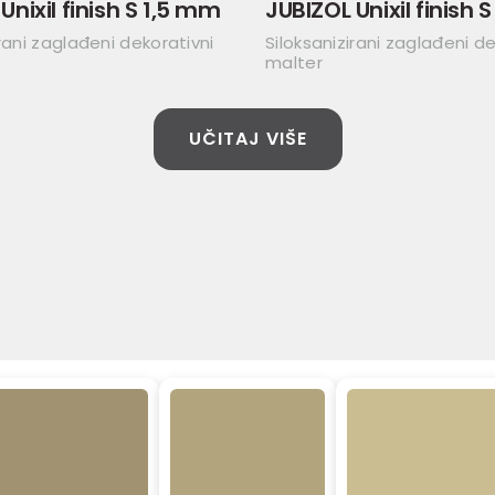
Unixil finish S 1,5 mm
JUBIZOL Unixil finish
irani zaglađeni dekorativni
Siloksanizirani zaglađeni de
malter
UČITAJ VIŠE