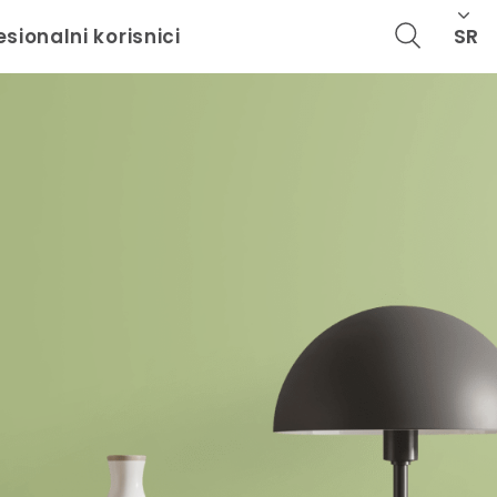
SR
esionalni korisnici