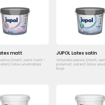
atex matt
JUPOL Latex satin
periva (matt, semi matt -
Vrhunska periva (matt, se
aten) latex unutrašnja
polumat, saten) latex unut
boja