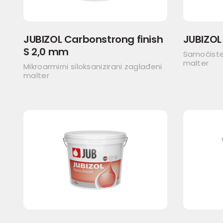
JUBIZOL Carbonstrong finish
JUBIZOL
S 2,0 mm
Samočisteć
malter
Mikroarmirni siloksanizirani zaglađeni
malter