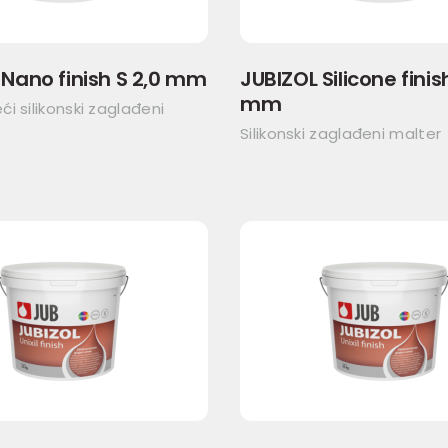
 Nano finish S 2,0 mm
JUBIZOL Silicone finish
mm
i silikonski zaglađeni
Silikonski zaglađeni malter