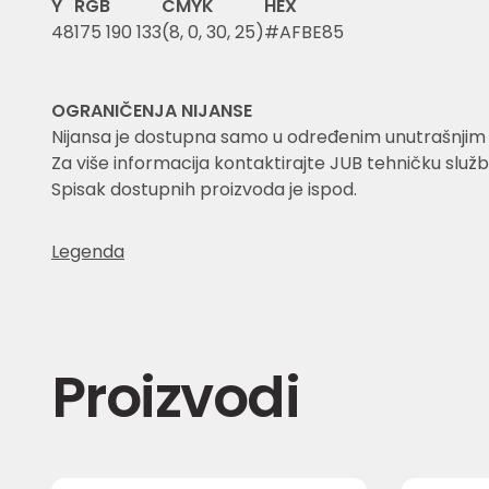
Y
RGB
CMYK
HEX
48
175 190 133
(8, 0, 30, 25)
#AFBE85
OGRANIČENJA NIJANSE
Nijansa je dostupna samo u određenim unutrašnjim i 
Za više informacija kontaktirajte JUB tehničku služb
Spisak dostupnih proizvoda je ispod.
Legenda
Proizvodi