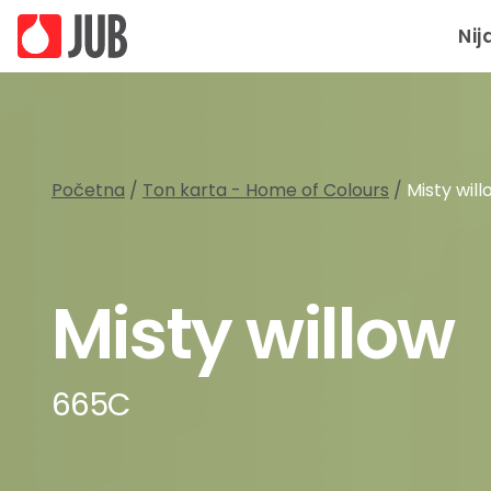
Nij
Početna
/
Ton karta - Home of Colours
/
Misty wil
Misty willow
665C