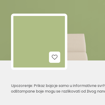
Add to Wishlist
Upozorenje: Prikaz boja je samo u informativne svrh
odštampane boje mogu se razlikovati od živog nano