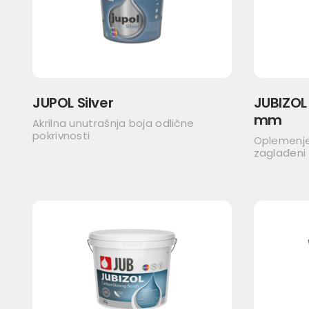
JUPOL Silver
JUBIZOL 
mm
Akrilna unutrašnja boja odlične
pokrivnosti
Oplemenjen
zaglađeni