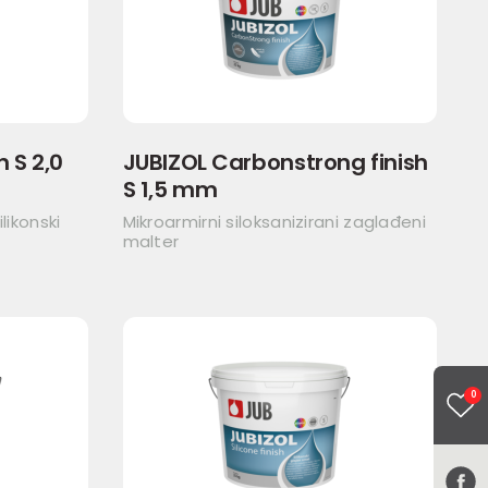
h S 2,0
JUBIZOL Carbonstrong finish
S 1,5 mm
likonski
Mikroarmirni siloksanizirani zaglađeni
malter
0