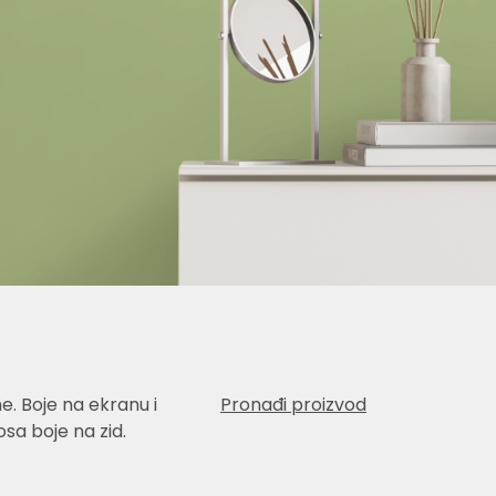
e. Boje na ekranu i
Pronađi proizvod
sa boje na zid.