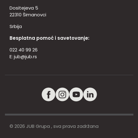
Dositejeva 5
22310 Šimanovci
Srbija
Besplatna pomoć i savetovanje:
022 40 99 26
E:
jub@jub.rs
© 2026 JUB Grupa , sva prava zadržana