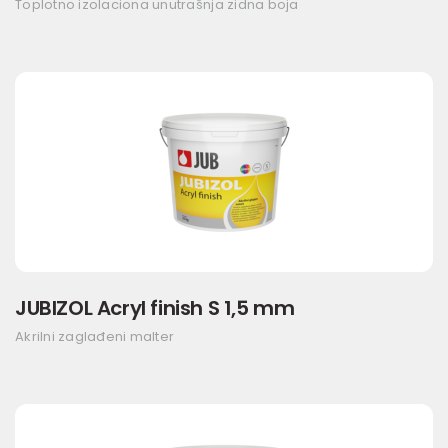
Toplotno izolaciona unutrašnja zidna boja
JUBIZOL Acryl finish S 1,5 mm
Akrilni zaglađeni malter