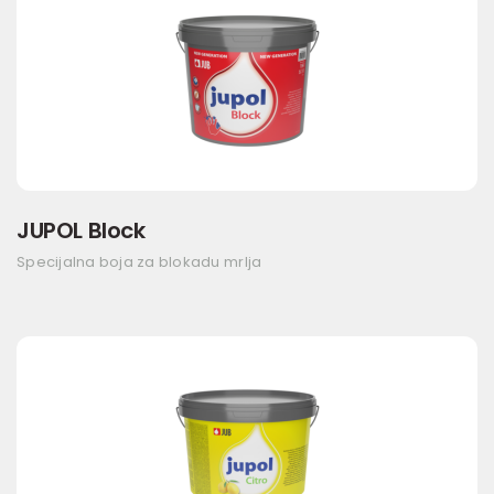
JUPOL Block
Specijalna boja za blokadu mrlja