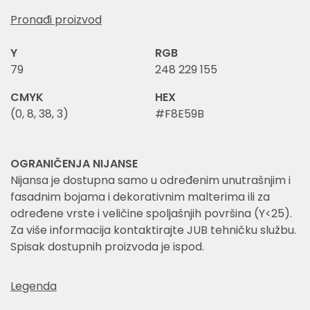
Pronađi proizvod
Y
RGB
79
248 229 155
CMYK
HEX
(0, 8, 38, 3)
#F8E59B
OGRANIČENJA NIJANSE
Nijansa je dostupna samo u određenim unutrašnjim i
fasadnim bojama i dekorativnim malterima ili za
određene vrste i veličine spoljašnjih površina (Y<25).
Za više informacija kontaktirajte JUB tehničku službu.
Spisak dostupnih proizvoda je ispod.
Legenda