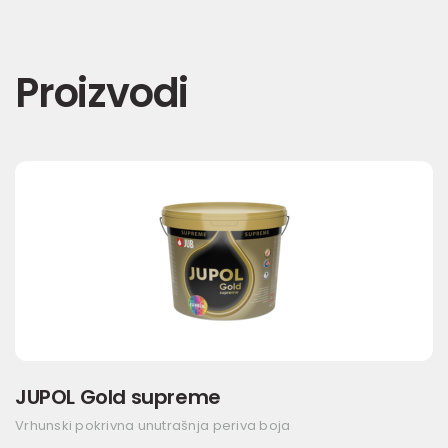
Proizvodi
JUPOL Gold supreme
Vrhunski pokrivna unutrašnja periva boja