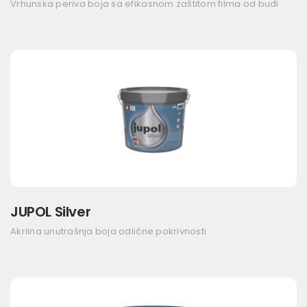
Vrhunska periva boja sa efikasnom zaštitom filma od buđi
JUPOL Silver
Akrilna unutrašnja boja odlične pokrivnosti