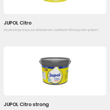
JUPOL Citro
Unutrašnja boja sa efikasnom zaštitom filma protiv plesni
JUPOL Citro strong