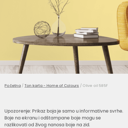
Početna
/
Ton karta - Home of Colours
/
Olive oil 585F
Upozorenje: Prikaz boja je samo u informativne svrhe.
Boje na ekranu i odštampane boje mogu se
razlikovati od živog nanosa boje na zid.