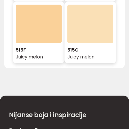
515F
515G
Juicy melon
Juicy melon
Nijanse boja i inspiracije