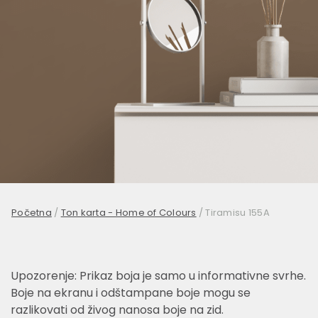
Početna
/
Ton karta - Home of Colours
/
Tiramisu 155A
Upozorenje: Prikaz boja je samo u informativne svrhe.
Boje na ekranu i odštampane boje mogu se
razlikovati od živog nanosa boje na zid.