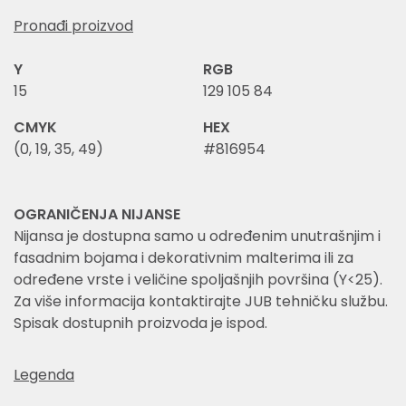
Pronađi proizvod
Y
RGB
15
129 105 84
CMYK
HEX
(0, 19, 35, 49)
#816954
OGRANIČENJA NIJANSE
Nijansa je dostupna samo u određenim unutrašnjim i
fasadnim bojama i dekorativnim malterima ili za
određene vrste i veličine spoljašnjih površina (Y<25).
Za više informacija kontaktirajte JUB tehničku službu.
Spisak dostupnih proizvoda je ispod.
Legenda