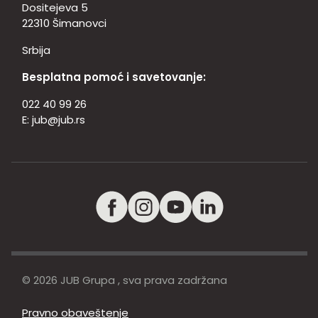
Dositejeva 5
22310 Šimanovci
Srbija
Besplatna pomoć i savetovanje:
022 40 99 26
E:
jub@jub.rs
© 2026 JUB Grupa , sva prava zadržana
Pravno obaveštenje