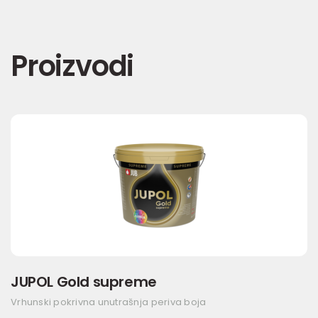
Proizvodi
JUPOL Gold supreme
Vrhunski pokrivna unutrašnja periva boja