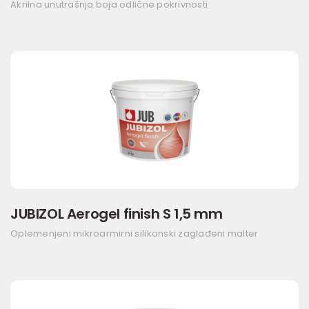
Akrilna unutrašnja boja odlične pokrivnosti
JUBIZOL Aerogel finish S 1,5 mm
Oplemenjeni mikroarmirni silikonski zaglađeni malter