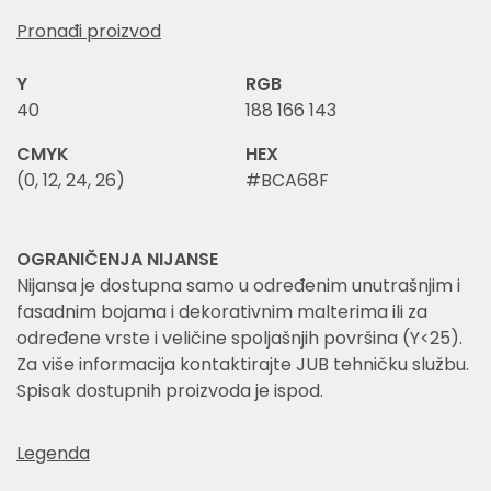
Pronađi proizvod
Y
RGB
40
188 166 143
CMYK
HEX
(0, 12, 24, 26)
#BCA68F
OGRANIČENJA NIJANSE
Nijansa je dostupna samo u određenim unutrašnjim i
fasadnim bojama i dekorativnim malterima ili za
određene vrste i veličine spoljašnjih površina (Y<25).
Za više informacija kontaktirajte JUB tehničku službu.
Spisak dostupnih proizvoda je ispod.
Legenda