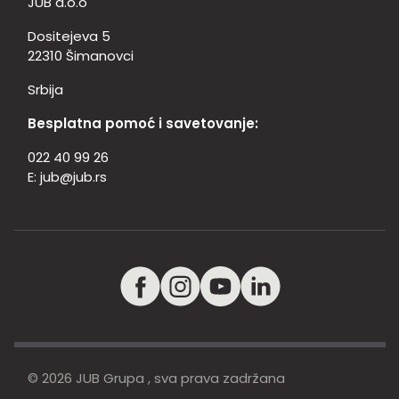
JUB d.o.o
Dositejeva 5
22310 Šimanovci
Srbija
Besplatna pomoć i savetovanje:
022 40 99 26
E:
jub@jub.rs
© 2026 JUB Grupa , sva prava zadržana