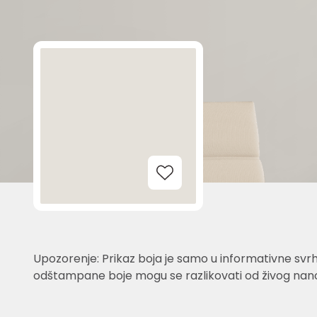
Add to Wishlist
Upozorenje: Prikaz boja je samo u informativne svrh
odštampane boje mogu se razlikovati od živog nano