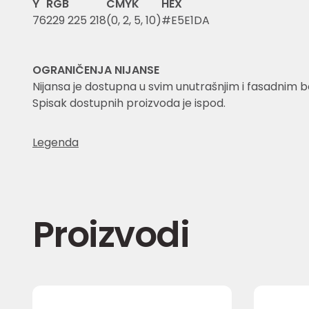
Y
RGB
CMYK
HEX
76
229 225 218
(0, 2, 5, 10)
#E5E1DA
OGRANIČENJA NIJANSE
Nijansa je dostupna u svim unutrašnjim i fasadnim 
Spisak dostupnih proizvoda je ispod.
Legenda
Proizvodi