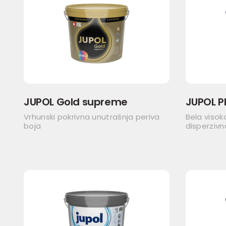
JUPOL Gold supreme
JUPOL P
Vrhunski pokrivna unutrašnja periva
Bela visok
boja
disperzivn