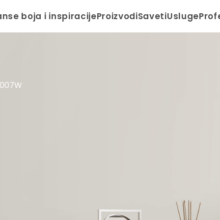
anse boja i inspiracije
Proizvodi
Saveti
Usluge
Prof
 007W