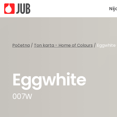
Nij
Početna
/
Ton karta - Home of Colours
/
Eggwhite
Eggwhite
007W