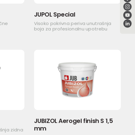
JUPOL Special
ične
Visoko pokrivna periva unutrašnja
boja za profesionalnu upotrebu
JUBIZOL Aerogel finish S 1,5
mm
šnja zidna