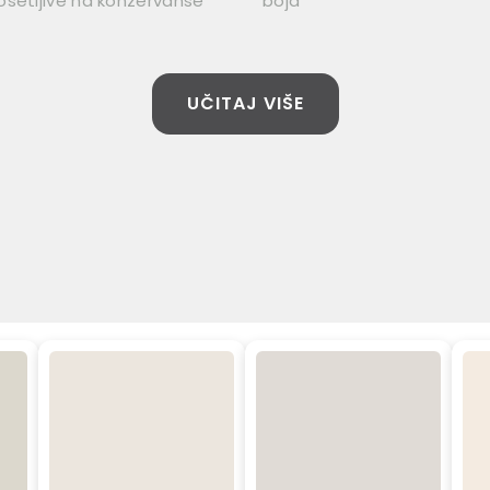
osetljive na konzervanse
boja
UČITAJ VIŠE