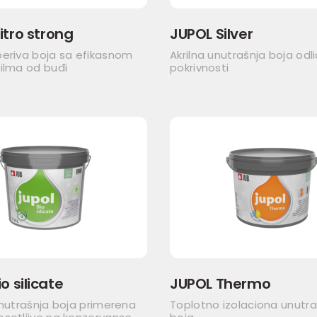
itro strong
JUPOL Silver
periva boja sa efikasnom
Akrilna unutrašnja boja odl
ilma od buđi
pokrivnosti
o silicate
JUPOL Thermo
unutrašnja boja primerena
Toplotno izolaciona unutra