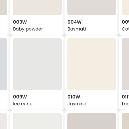
003W
004W
00
Baby powder
Basmati
Co
009W
010W
01
Ice cube
Jasmine
La