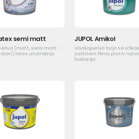
atex semi matt
JUPOL Amikol
periva (matt, semi matt -
Visokoperiva boja sa efik
aten) latex unutrašnja
zaštitom filma protiv razvo
bakterija