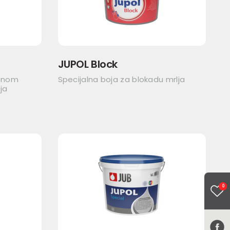
JUPOL Block
asnom
Specijalna boja za blokadu mrlja
ja
0