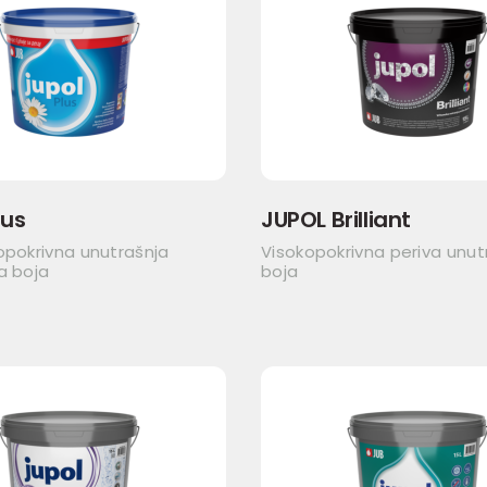
lus
JUPOL Brilliant
opokrivna unutrašnja
Visokopokrivna periva unut
a boja
boja