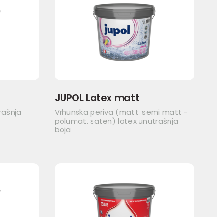
JUPOL Latex matt
rašnja
Vrhunska periva (matt, semi matt -
polumat, saten) latex unutrašnja
boja