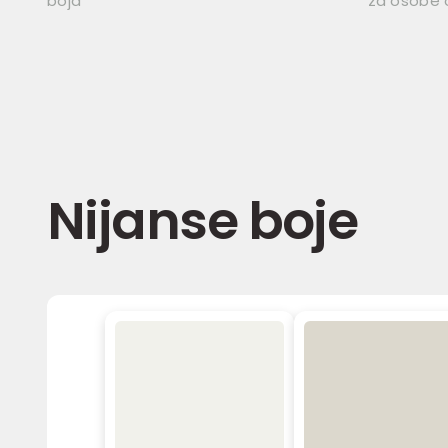
boja
za osobe 
Nijanse boje