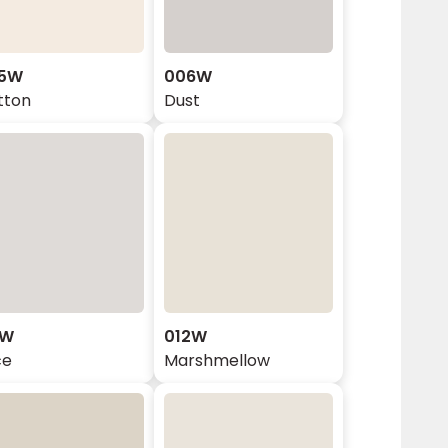
5W
006W
tton
Dust
1W
012W
ce
Marshmellow