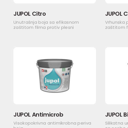
JUPOL Citro
JUPOL C
Unutrašnja boja sa efikasnom
Vrhunska 
zaštitom filma protiv plesni
zaštitom f
JUPOL Antimicrob
JUPOL Bi
Visokopokrivna antimikrobna periva
Silikatna 