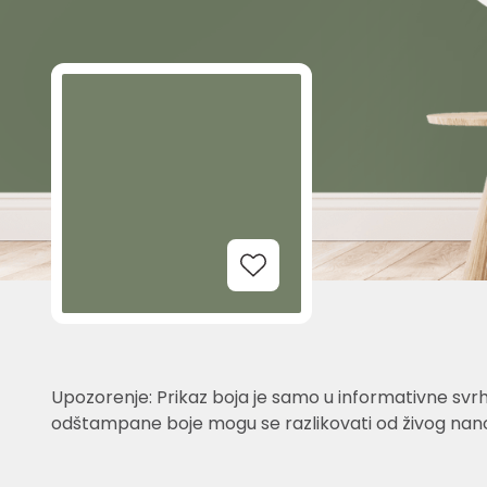
Add to Wishlist
Upozorenje: Prikaz boja je samo u informativne svrh
odštampane boje mogu se razlikovati od živog nano