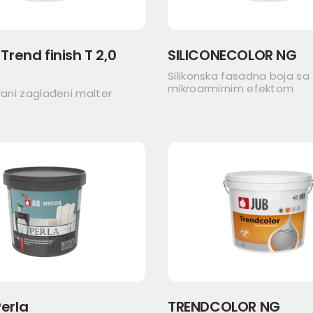
Trend finish T 2,0
SILICONECOLOR NG
Silikonska fasadna boja sa
mikroarmirnim efektom
irani zaglađeni malter
erla
TRENDCOLOR NG