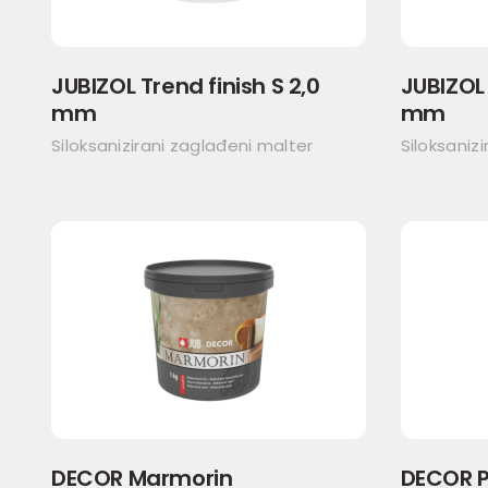
JUBIZOL Trend finish S 2,0
JUBIZOL 
mm
mm
Siloksanizirani zaglađeni malter
Siloksaniz
DECOR Marmorin
DECOR P