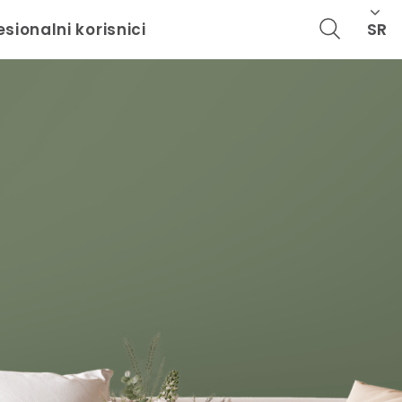
SR
esionalni korisnici