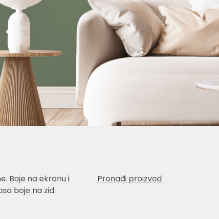
e. Boje na ekranu i
Pronađi proizvod
sa boje na zid.