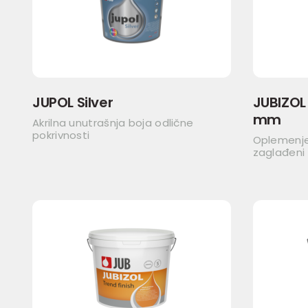
JUPOL Silver
JUBIZOL 
mm
Akrilna unutrašnja boja odlične
pokrivnosti
Oplemenjen
zaglađeni