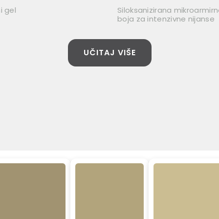
i gel
Siloksanizirana mikroarmir
boja za intenzivne nijanse
UČITAJ VIŠE