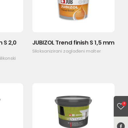
h S 2,0
JUBIZOL Trend finish S 1,5 mm
Siloksanizirani zaglađeni malter
likonski
0