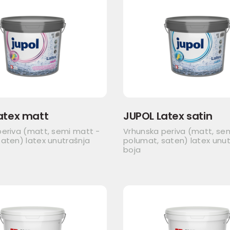
atex matt
JUPOL Latex satin
periva (matt, semi matt -
Vrhunska periva (matt, se
aten) latex unutrašnja
polumat, saten) latex unut
boja