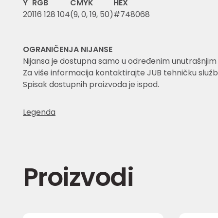
Y
RGB
CMYK
HEX
20
116 128 104
(9, 0, 19, 50)
#748068
OGRANIČENJA NIJANSE
Nijansa je dostupna samo u određenim unutrašnjim i 
Za više informacija kontaktirajte JUB tehničku služb
Spisak dostupnih proizvoda je ispod.
Legenda
Proizvodi