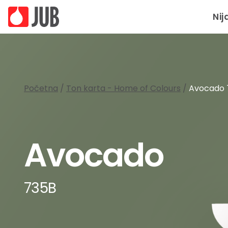
Nij
Početna
/
Ton karta - Home of Colours
/
Avocado 
Avocado
735B