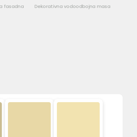
na fasadna
Dekorativna vodoodbojna masa