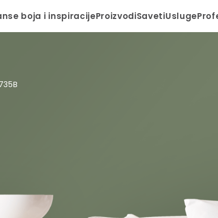
anse boja i inspiracije
Proizvodi
Saveti
Usluge
Prof
735B