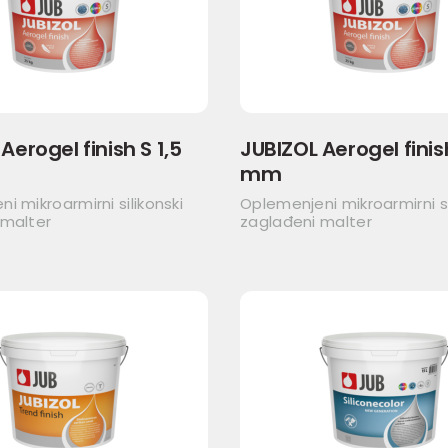
Aerogel finish S 1,5
JUBIZOL Aerogel finis
mm
i mikroarmirni silikonski
Oplemenjeni mikroarmirni si
 malter
zaglađeni malter