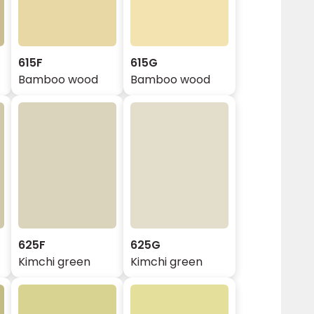
615F
615G
Bamboo wood
Bamboo wood
625F
625G
Kimchi green
Kimchi green