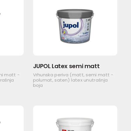
JUPOL Latex semi matt
mi matt -
Vrhunska periva (matt, semi matt -
rašnja
polumat, saten) latex unutrašnja
boja