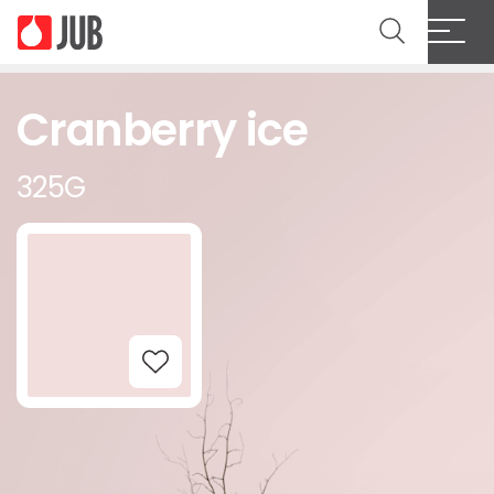
Cranberry ice
325G
Add to Wishlist