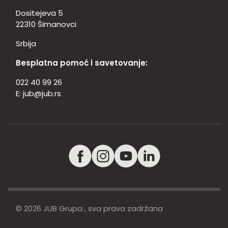
Dositejeva 5
22310 Šimanovci
Srbija
Besplatna pomoć i savetovanje:
022 40 99 26
E:
jub@jub.rs
© 2026 JUB Grupa , sva prava zadržana