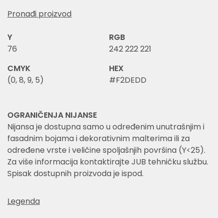
Pronađi proizvod
Y
RGB
76
242 222 221
CMYK
HEX
(0, 8, 9, 5)
#F2DEDD
OGRANIČENJA NIJANSE
Nijansa je dostupna samo u određenim unutrašnjim i
fasadnim bojama i dekorativnim malterima ili za
određene vrste i veličine spoljašnjih površina (Y<25).
Za više informacija kontaktirajte JUB tehničku službu.
Spisak dostupnih proizvoda je ispod.
Legenda