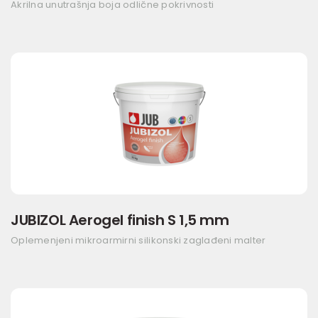
Akrilna unutrašnja boja odlične pokrivnosti
JUBIZOL Aerogel finish S 1,5 mm
Oplemenjeni mikroarmirni silikonski zaglađeni malter