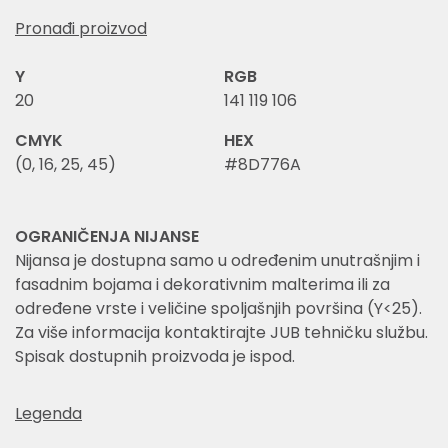
Pronađi proizvod
Y
RGB
20
141 119 106
CMYK
HEX
(0, 16, 25, 45)
#8D776A
OGRANIČENJA NIJANSE
Nijansa je dostupna samo u određenim unutrašnjim i
fasadnim bojama i dekorativnim malterima ili za
određene vrste i veličine spoljašnjih površina (Y<25).
Za više informacija kontaktirajte JUB tehničku službu.
Spisak dostupnih proizvoda je ispod.
Legenda