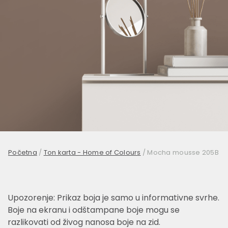
Početna
/
Ton karta - Home of Colours
/
Mocha mousse 205B
Upozorenje: Prikaz boja je samo u informativne svrhe.
Boje na ekranu i odštampane boje mogu se
razlikovati od živog nanosa boje na zid.