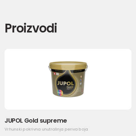
Proizvodi
JUPOL Gold supreme
Vrhunski pokrivna unutrašnja periva boja