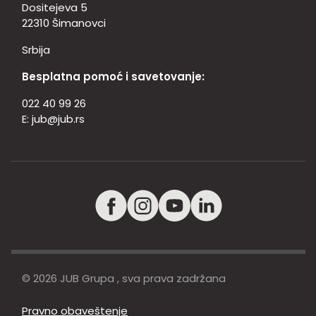
Dositejeva 5
22310 Šimanovci
Srbija
Besplatna pomoć i savetovanje:
022 40 99 26
E:
jub@jub.rs
© 2026 JUB Grupa , sva prava zadržana
Pravno obaveštenje