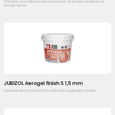
Silikatna unutrašnja boja primerena za osobe osetljive na
konzervanse
JUBIZOL Aerogel finish S 1,5 mm
Oplemenjeni mikroarmirni silikonski zaglađeni malter