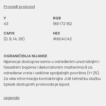
Pronađi proizvod
Y
RGB
43
189 172 162
CMYK
HEX
(0, 9, 14, 26)
#BDACA2
OGRANIČENJA NIJANSE
Nijansa je dostupna samo u određenim unutrašnjim i
fasadnim bojama i dekorativnim malterima ili za
određene vrste i veličine spoljašnjih površina (Y<25).
Za više informacija kontaktirajte JUB tehničku službu.
Spisak dostupnih proizvoda je ispod.
Legenda