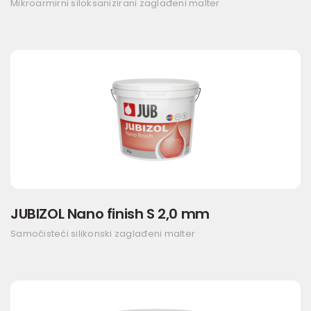
Mikroarmirni siloksanizirani zaglađeni malter
JUBIZOL Nano finish S 2,0 mm
Samočisteći silikonski zaglađeni malter