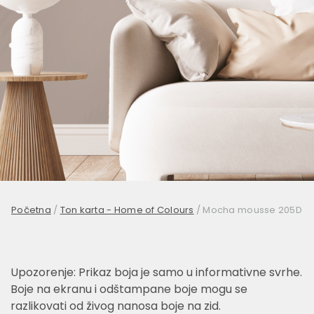
Početna
/
Ton karta - Home of Colours
/
Mocha mousse 205D
Upozorenje: Prikaz boja je samo u informativne svrhe.
Boje na ekranu i odštampane boje mogu se
razlikovati od živog nanosa boje na zid.