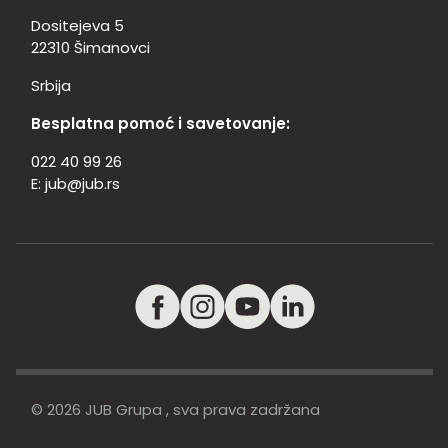
Dositejeva 5
22310 Šimanovci
Srbija
Besplatna pomoć i savetovanje:
022 40 99 26
E:
jub@jub.rs
© 2026 JUB Grupa , sva prava zadržana