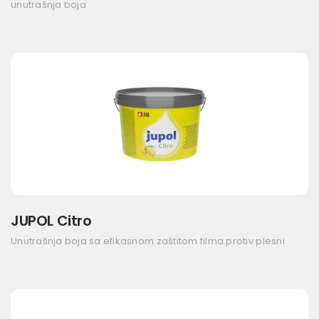
unutrašnja boja
JUPOL Citro
Unutrašnja boja sa efikasnom zaštitom filma protiv plesni