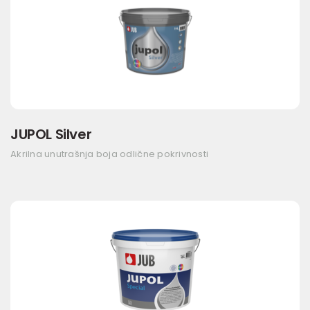
JUPOL Silver
Akrilna unutrašnja boja odlične pokrivnosti