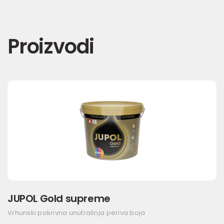
Proizvodi
JUPOL Gold supreme
Vrhunski pokrivna unutrašnja periva boja