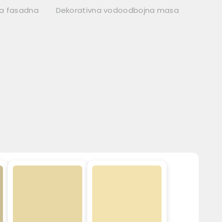
na fasadna
Dekorativna vodoodbojna masa