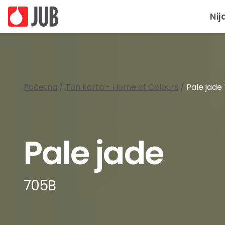
Nij
Početna
/
Ton karta - Home of Colours
/
Pale jade
Pale jade
705B