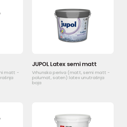
JUPOL Latex semi matt
mi matt -
Vrhunska periva (matt, semi matt -
rašnja
polumat, saten) latex unutrašnja
boja