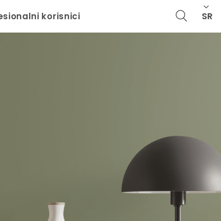
SR
esionalni korisnici