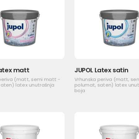
atex matt
JUPOL Latex satin
periva (matt, semi matt -
Vrhunska periva (matt, se
aten) latex unutrašnja
polumat, saten) latex unut
boja