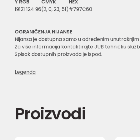
Y
RGB
CMYK
HEX
19
121 124 96
(2, 0, 23, 51)
#797C60
OGRANIČENJA NIJANSE
Nijansa je dostupna samo u određenim unutrašnjim i 
Za više informacija kontaktirajte JUB tehničku služb
Spisak dostupnih proizvoda je ispod.
Legenda
Proizvodi