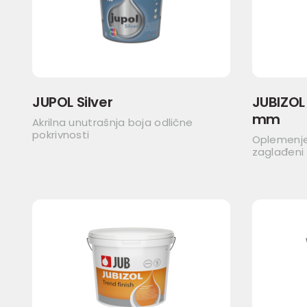
JUPOL Silver
JUBIZOL 
mm
Akrilna unutrašnja boja odlične
pokrivnosti
Oplemenjen
zaglađeni