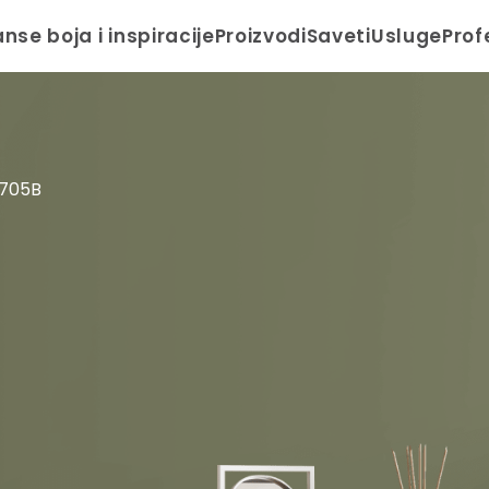
anse boja i inspiracije
Proizvodi
Saveti
Usluge
Prof
 705B