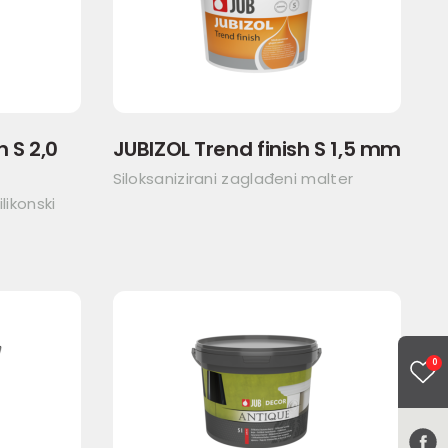
h S 2,0
JUBIZOL Trend finish S 1,5 mm
Siloksanizirani zaglađeni malter
likonski
0