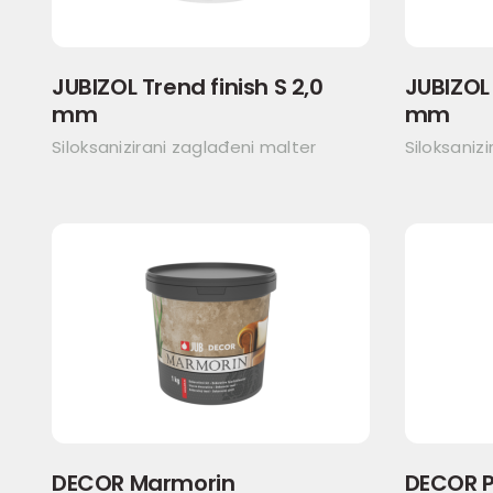
JUBIZOL Trend finish S 2,0
JUBIZOL 
mm
mm
Siloksanizirani zaglađeni malter
Siloksaniz
DECOR Marmorin
DECOR P