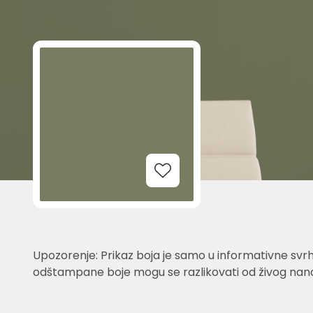
Add to Wishlist
Upozorenje: Prikaz boja je samo u informativne svrh
odštampane boje mogu se razlikovati od živog nano