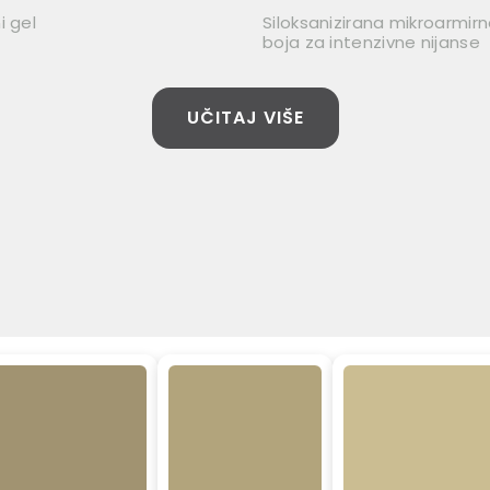
i gel
Siloksanizirana mikroarmir
boja za intenzivne nijanse
UČITAJ VIŠE