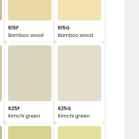
615F
615G
Bamboo wood
Bamboo wood
625F
625G
Kimchi green
Kimchi green