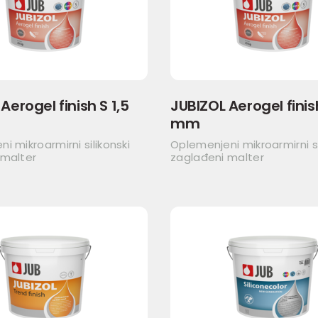
Aerogel finish S 1,5
JUBIZOL Aerogel finis
mm
i mikroarmirni silikonski
Oplemenjeni mikroarmirni si
 malter
zaglađeni malter