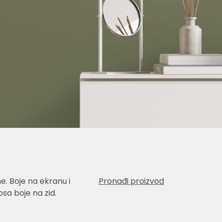
e. Boje na ekranu i
Pronađi proizvod
sa boje na zid.