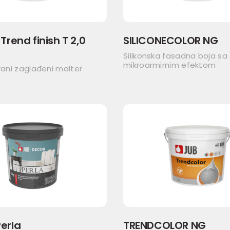
Trend finish T 2,0
SILICONECOLOR NG
Silikonska fasadna boja sa
mikroarmirnim efektom
irani zaglađeni malter
erla
TRENDCOLOR NG