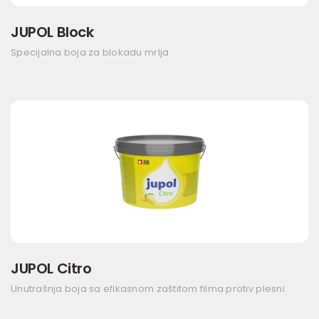
JUPOL Block
Specijalna boja za blokadu mrlja
JUPOL Citro
Unutrašnja boja sa efikasnom zaštitom filma protiv plesni