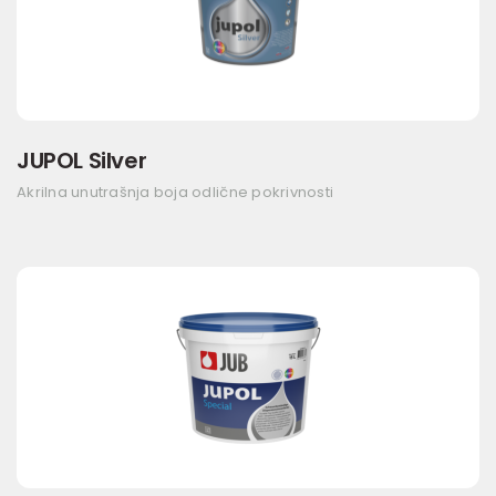
JUPOL Silver
Akrilna unutrašnja boja odlične pokrivnosti