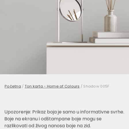
Početna
/
Ton karta - Home of Colours
/
Shadow 005F
Upozorenje: Prikaz boja je samo u informativne svrhe.
Boje na ekranu i odštampane boje mogu se
razlikovati od živog nanosa boje na zid.