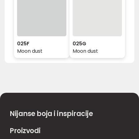
025F
025G
Moon dust
Moon dust
Nijanse boja i inspiracije
Proizvodi