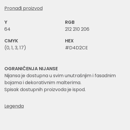
Pronađi proizvod
Y
RGB
64
212 210 206
CMYK
HEX
(0, 1, 3, 17)
#D4D2CE
OGRANIČENJA NIJANSE
Nijansa je dostupna u svim unutrašnjim i fasadnim
bojama i dekorativnim malterima.
Spisak dostupnih proizvoda je ispod.
Legenda