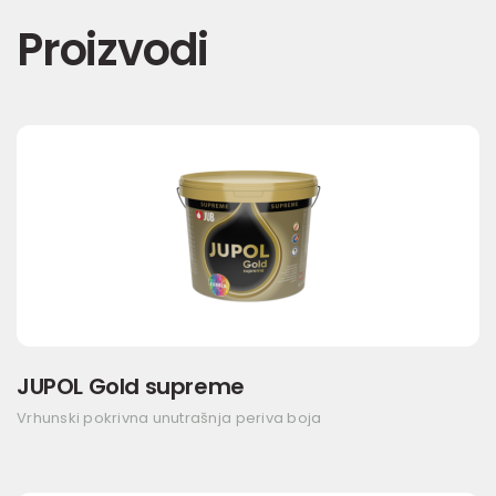
Proizvodi
JUPOL Gold supreme
Vrhunski pokrivna unutrašnja periva boja