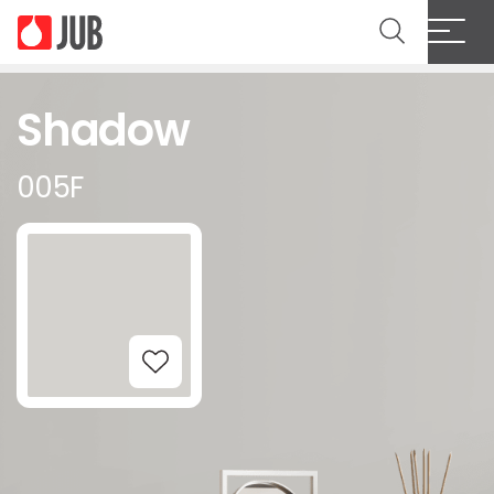
Shadow
005F
Add to Wishlist