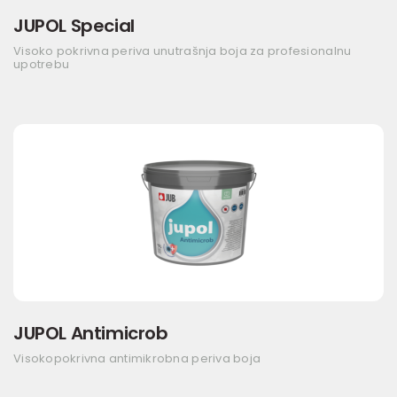
JUPOL Special
Visoko pokrivna periva unutrašnja boja za profesionalnu
upotrebu
JUPOL Antimicrob
Visokopokrivna antimikrobna periva boja