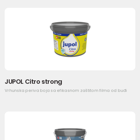
JUPOL Citro strong
Vrhunska periva boja sa efikasnom zaštitom filma od buđi