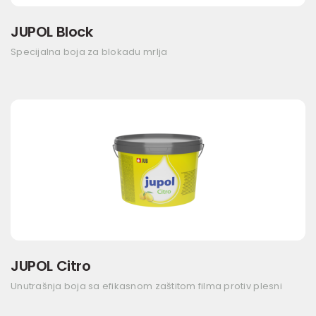
JUPOL Block
Specijalna boja za blokadu mrlja
JUPOL Citro
Unutrašnja boja sa efikasnom zaštitom filma protiv plesni