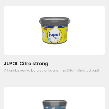
JUPOL Citro strong
Vrhunska periva boja sa efikasnom zaštitom filma od buđi