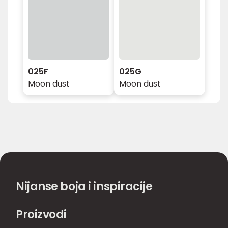
025F
025G
Moon dust
Moon dust
Nijanse boja i inspiracije
Proizvodi