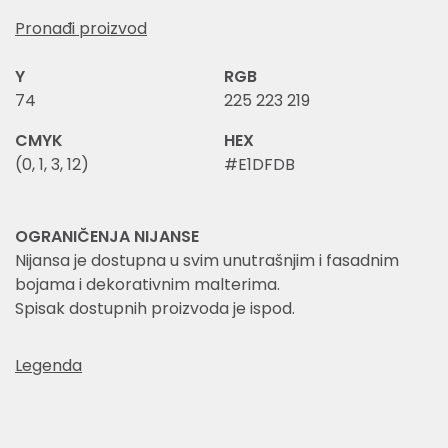
Pronađi proizvod
Y
RGB
74
225 223 219
CMYK
HEX
(0, 1, 3, 12)
#E1DFDB
OGRANIČENJA NIJANSE
Nijansa je dostupna u svim unutrašnjim i fasadnim
bojama i dekorativnim malterima.
Spisak dostupnih proizvoda je ispod.
Legenda