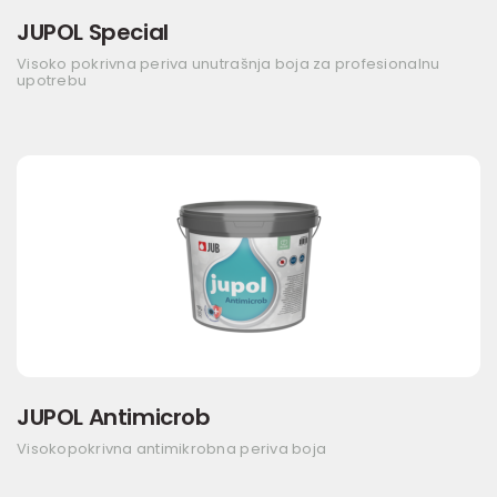
JUPOL Special
Visoko pokrivna periva unutrašnja boja za profesionalnu
upotrebu
JUPOL Antimicrob
Visokopokrivna antimikrobna periva boja