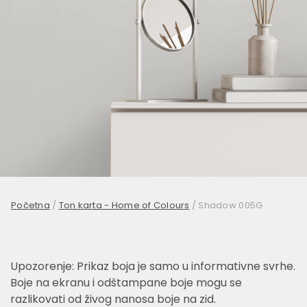
Početna
/
Ton karta - Home of Colours
/
Shadow 005G
Upozorenje: Prikaz boja je samo u informativne svrhe.
Boje na ekranu i odštampane boje mogu se
razlikovati od živog nanosa boje na zid.