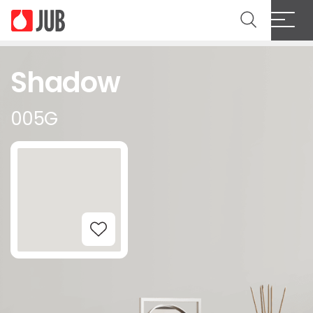
Shadow
005G
Add to Wishlist