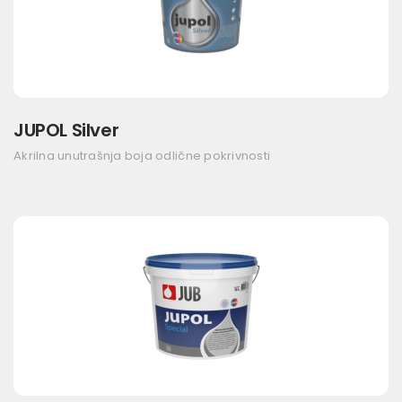
JUPOL Silver
Akrilna unutrašnja boja odlične pokrivnosti